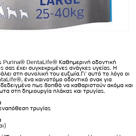
ς Purina® DentaLife® Καθημερινή οδοντική
 σας έχει συγκεκριμένες ανάγκες υγείας. Η
άλει στη συνολική του ευζωία.Γι' αυτό το λόγο οι
taLife®, ένα καινοτόμο οδοντικό σνακ για
ποδεδειγμένο πως βοηθά να καθαριστούν ακόμα και
λωτα στη δημιουργία πλάκας και τρυγίας.
α
 εναπόθεση τρυγίας
α
ρι)