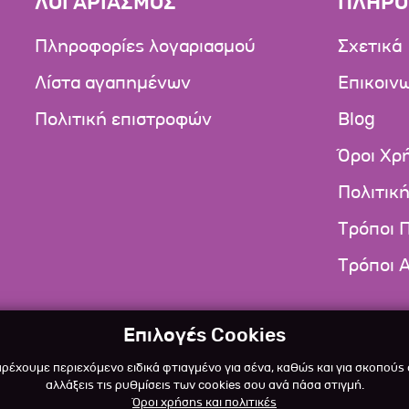
ΛΟΓΑΡΙΑΣΜΟΣ
ΠΛΗΡΟ
Πληροφορίες λογαριασμού
Σχετικά
Λίστα αγαπημένων
Επικοιν
Πολιτική επιστροφών
Blog
Όροι Χρ
Πολιτικ
Τρόποι 
Τρόποι 
Επιλογές Cookies
αρέχουμε περιεχόμενο ειδικά φτιαγμένο για σένα, καθώς και για σκοπούς
αλλάξεις τις ρυθμίσεις των cookies σου ανά πάσα στιγμή.
Όροι χρήσης και πολιτικές