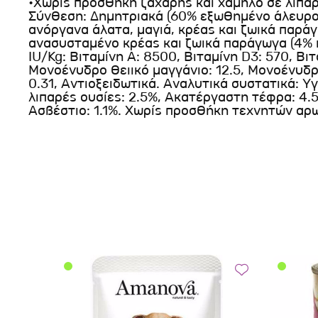
•Χωρίς προσθήκη ζάχαρης και χαμηλό σε λιπα
Σύνθεση: Δημητριακά (60% εξωθημένο άλευρο 
ανόργανα άλατα, μαγιά, κρέας και ζωικά παράγω
ανασυσταμένο κρέας και ζωικά παράγωγα (4%
IU/Kg: Βιταμίνη Α: 8500, Βιταμίνη D3: 570, Βι
Μονοένυδρο θειικό μαγγάνιο: 12.5, Μονοένυδρ
0.31, Αντιοξειδωτικά. Αναλυτικά συστατικά: Υ
λιπαρές ουσίες: 2.5%, Ακατέργαστη τέφρα: 4.5
Ασβέστιο: 1.1%. Χωρίς προσθήκη τεχνητών αρ