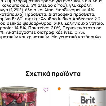
ρά"Συμπληρωματική τροφή για ενήλικους σκύλους.
καλαμποκιού, 5% άλευρο σίτου), γλυκερόλη,
γα (1,2%*), έλαια και λίπη. *ισοδυναμεί με 4%
 κοτόπουλο) Πρόσθετα: Διατροφικά πρόσθετα:
ταμίνη Ε: 60, mg/kg: Άνυδρο Ιωδικό Ασβέστιο: 2.2,
ος θειικός ψευδάργυρος: 280, Σεληνιούχο νάτριο:
γρασία: 14.5%, Πρωτεΐνη: 7.0%, Περιεκτικότητα σε
%, Ακατέργαστες διατροφικές ίνες: 0.7%,
ωματικών και χρωστικών. Με γευστικό κοτόπουλο
Σχετικά προϊόντα