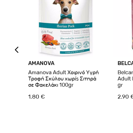
AMANOVA
BELC
® Dog
Amanova Adult Χοιρινό Υγρή
Belca
eat
Τροφή Σκύλου χωρίς Σιτηρά
Adult
σε Φακελάκι 100gr
gr
1.80 €
2.90 