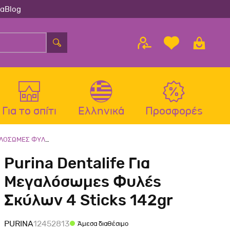
ία
Blog
Για το σπίτι
Ελληνικά
Προσφορές
ΚΥΛΩΝ 4 STICKS 142GR
λου
ς
Αξεσουάρ Σκύλου
Αξεσουάρ Γάτας
Purina Dentalife Για
λου
Μπολ-Ταιστρες-Ποτίστρες Σκύλου
Μπολ-Ταιστρες-Ποτίστρες Γάτας
Μεγαλόσωμες Φυλές
Περιλαίμια Σκύλου
Περιλαίμια-Σαμαράκια Γάτας
Σκύλων 4 Sticks 142gr
Σαμαράκια Σκύλου
Παιχνίδια Γάτας
Οδηγοί-Πτυσσόμενοι Οδηγοί
Ονυχοδρόμια Γάτας
PURINA
12452813
Άμεσα διαθέσιμο