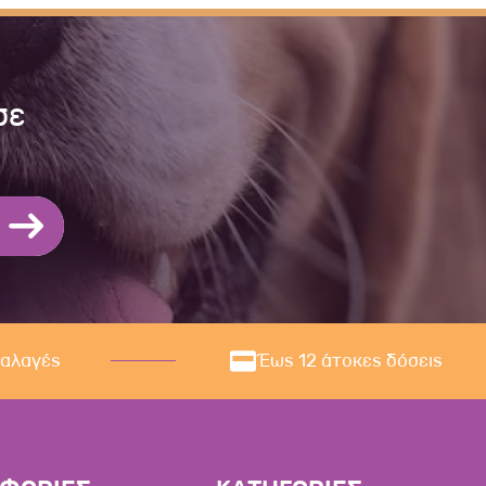
σε
ναλαγές
Έως 12 άτοκες δόσεις