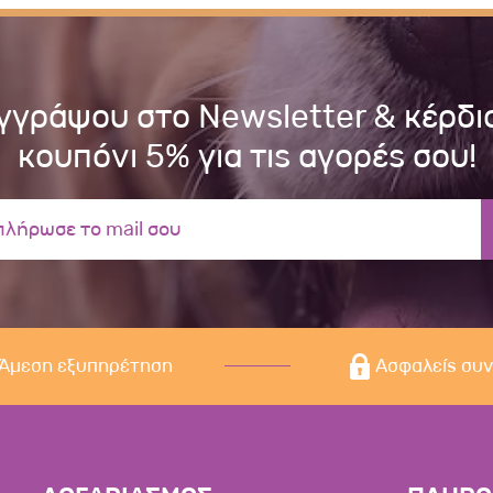
γγράψου στο Newsletter & κέρδι
κουπόνι 5% για τις αγορές σου!
Άμεση εξυπηρέτηση
Ασφαλείς συ