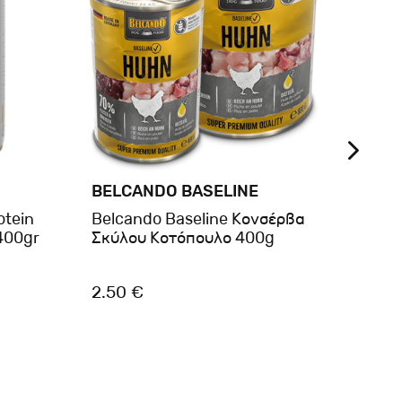
BELCANDO BASELINE
BRIT
otein
Belcando Baseline Κονσέρβα
Brit®
400gr
Σκύλου Κοτόπουλο 400g
Veni
2.50 €
3.60