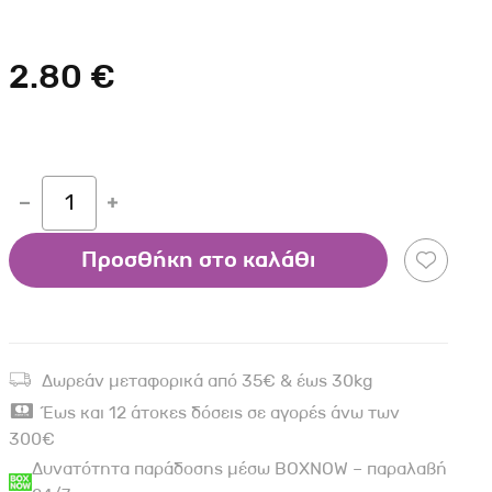
Σκύλου
Γάτας
Ταυτότητες Γάτας
Αλυσίδες-Φίμωτρα Σκύλου
Οδηγοί Γάτας
2.80 €
Παιχνίδια Σκύλου
ου
Ρουχαλάκια Σκύλου
Ταυτότητες Σκύλου
Κουδουνάκια Σκύλου
1
Εκπαίδευση Σκύλου
Προσθήκη στο καλάθι
άτας
υ
κύλου
Δωρεάν μεταφορικά από 35€ & έως 30kg
λου
Έως και 12 άτοκες δόσεις σε αγορές άνω των
300€
Δυνατότητα παράδοσης μέσω BOXNOW – παραλαβή