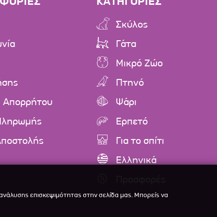
ΦΟΡΙΕΣ
ΚΑΤΗΓΟΡΙΕΣ
Σκύλος
ωνία
Γάτα
Μικρό Ζώο
ήσης
Πτηνό
ή Απορρήτου
Ψάρι
Πληρωμής
Ερπετό
Αποστολής
Για το σπίτι
Ελληνικά
Προσφορές
 ανάλυσης επισκεψιμότητας στην σελίδα μας. Μπορείς να