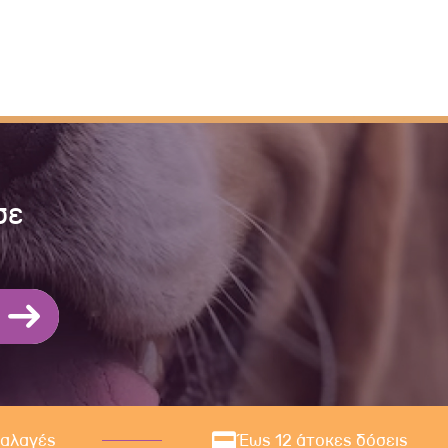
σε
ναλαγές
Έως 12 άτοκες δόσεις