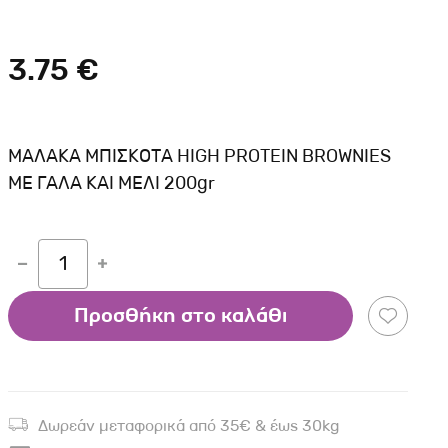
Σκύλου
Γάτας
Ταυτότητες Γάτας
Αλυσίδες-Φίμωτρα Σκύλου
Οδηγοί Γάτας
3.75 €
Παιχνίδια Σκύλου
ου
Ρουχαλάκια Σκύλου
Ταυτότητες Σκύλου
ΜΑΛΑΚΑ ΜΠΙΣΚΟΤΑ HIGH PROTEIN BROWNIES
Κουδουνάκια Σκύλου
ΜΕ ΓΑΛΑ ΚΑΙ ΜΕΛΙ 200gr
Εκπαίδευση Σκύλου
άτας
1
υ
Προσθήκη στο καλάθι
κύλου
λου
Δωρεάν μεταφορικά από 35€ & έως 30kg