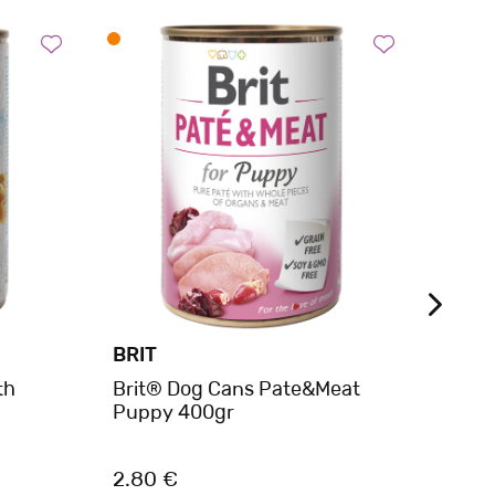
BRIT
BELC
th
Brit® Dog Cans Pate&Meat
Belc
Puppy 400gr
Σκύλ
2.80 €
2.50