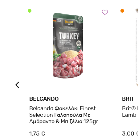
BELCANDO
BRIT
® Dog
Belcando Φακελάκι Finest
Brit®
400gr
Selection Γαλοπούλα Με
Lamb 
Αμάραντο & Μπιζέλια 125gr
1.75 €
3.00 