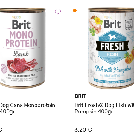
BRIT
 Dog Cans Monoprotein
Brit Fresh® Dog Fish Wi
400gr
Pumpkin 400gr
€
3.20 €