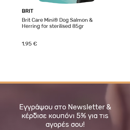
BRIT
A
Brit Care Mini® Dog Salmon &
Am
Herring for sterilised 85gr
Σκ
10
1.95 €
1.
Εγγράψου στο Newsletter &
κέρδισε κουπόνι 5% για τις
αγορές σου!