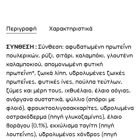
Περιγραφή
Χαρακτηριστικά
ΣΥΝΘΕΣΗ :
Σύνθεση: αφυδατωμένη πρωτεΐνη
πουλερικών, ρύζι, σιτάρι, καλαμπόκι, γλουτένη
καλαμποκιού, απομονωμένη φυτική
πρωτεΐνη*, ζωικά λίπη, υδρολυμένες ζωικές
πρωτεΐνες, φυτικές ίνες, πούλπα τεύτλων,
ζύμες και μέρη τους, ιχθυέλαιο, έλαιο σόγιας,
ανόργανα συστατικά, ψύλλιο (σπόροι με
φλοιό), φρουκτοολιγοσακχαρίτες, υδρολυμένα
οστρακόδερμα (πηγή γλυκοζαμίνης), έλαιο
βοράγου (0,1%), εκχύλισμα ταγίτη (πηγή
λουτεΐνης), υδρολυμένος χόνδρος (πηγή