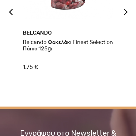
BELCANDO
BE
Belcando Φακελάκι Finest Selection
Be
Πάπια 125gr
με
1.75 €
2.
Εγγράψου στο Newsletter &