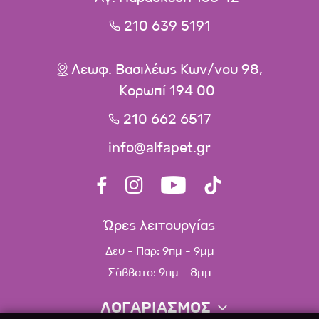
210 639 5191
Λεωφ. Βασιλέως Κων/νου 98,
Κορωπί 194 00
210 662 6517
info@alfapet.gr
Ώρες λειτουργίας
Δευ - Παρ: 9πμ - 9μμ
Σάββατο: 9πμ - 8μμ
ΛΟΓΑΡΙΑΣΜΟΣ