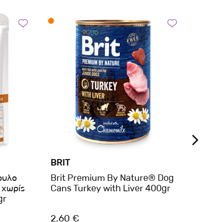
BRIT
BRIT
ουλο
Brit Premium By Nature® Dog
Brit
 χωρίς
Cans Turkey with Liver 400gr
Cans 
gr
2.60 €
4.10