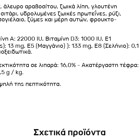
 άλευρο αραβοσίτου, ζωικά λίπη, γλουτένη
σιτάρι, υδρολυμένες ζωικές πρωτεΐνες, ρύζι,
σογιέλαιο, ζύμες και μέρη αυτών, φρουκτο-
νη Α: 22000 IU, Βιταμίνη D3: 1000 IU, Ε1
ς): 13 mg, Ε5 (Μαγγάνιο) ): 133 mg, Ε8 (Σελήνιο): 0,1
ιοξειδωτικά.
ιεκτικότητα σε λιπαρά: 16,0% - Ακατέργαστη τέφρα:
5 g / kg.
υψηλή της πεπτικότητα.
Σχετικά προϊόντα