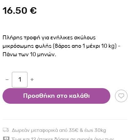
Σκύλου
Γάτας
Ταυτότητες Γάτας
16.50 €
Αλυσίδες-Φίμωτρα Σκύλου
Οδηγοί Γάτας
Παιχνίδια Σκύλου
ου
Ρουχαλάκια Σκύλου
Πλήρης τροφή για ενήλικες σκύλους
Ταυτότητες Σκύλου
μικρόσωμης φυλής (βάρος απο 1 μέχρι 10 kg) -
Πάνω των 10 μηνών.
Κουδουνάκια Σκύλου
Εκπαίδευση Σκύλου
άτας
1
υ
Προσθήκη στο καλάθι
κύλου
λου
Δωρεάν μεταφορικά από 35€ & έως 30kg
Έως και 12 άτοκες δόσεις σε αγορές άνω των