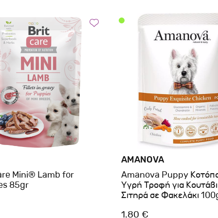
AMANOVA
are Mini® Lamb for
Amanova Puppy Κοτόπ
es 85gr
Υγρή Τροφή για Κουτάβι
Σιτηρά σε Φακελάκι 100
€
1.80 €