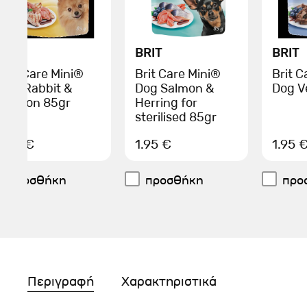
BRIT
BRIT
BRIT
Brit Care Mini®
Brit Care Mini®
Brit C
Dog Rabbit &
Dog Salmon &
Dog V
Salmon 85gr
Herring for
sterilised 85gr
1.95 €
1.95 €
1.95 
προσθήκη
προσθήκη
προ
Περιγραφή
Χαρακτηριστικά