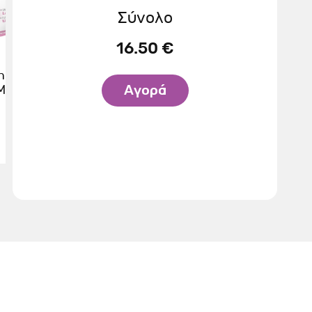
Σύνολο
16.50 €
BRIT
BRIT
ini®
Brit Care Mini®
Brit Care Mini®
 Mood
Dog Treats Shine
Dog Treats Think
Αγορά
50gr
50gr
3.50 €
3.50 €
η
προσθήκη
προσθήκη