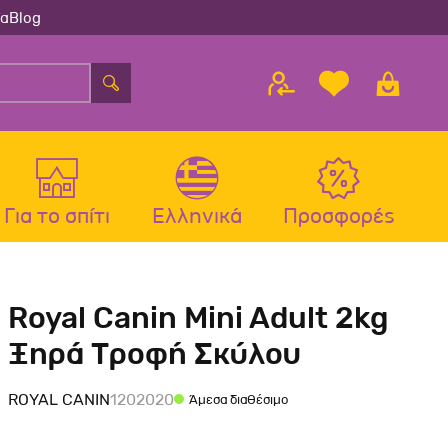
ία
Blog
Για το σπίτι
Ελληνικά
Προσφορές
λου
ς
Αξεσουάρ Σκύλου
Αξεσουάρ Γάτας
Royal Canin Mini Adult 2kg
λου
Μπολ-Ταιστρες-Ποτίστρες Σκύλου
Μπολ-Ταιστρες-Ποτίστρες Γάτας
Ξηρά Τροφή Σκύλου
Περιλαίμια Σκύλου
Περιλαίμια-Σαμαράκια Γάτας
Σαμαράκια Σκύλου
Παιχνίδια Γάτας
ROYAL CANIN
1202020
Άμεσα διαθέσιμο
Οδηγοί-Πτυσσόμενοι Οδηγοί
Ονυχοδρόμια Γάτας