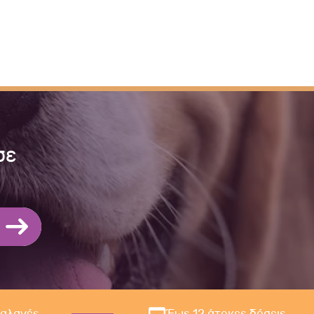
σε
ναλαγές
Έως 12 άτοκες δόσεις