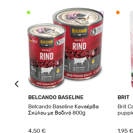
BELCANDO BASELINE
BRIT
h
Belcando Baseline Κονσέρβα
Brit C
Σκύλου με Βοδινό 800g
puppi
4.50 €
1.95 