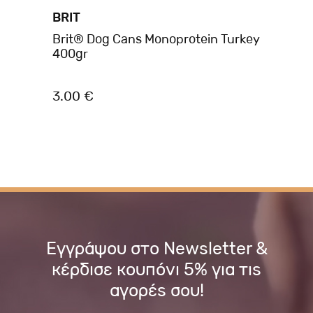
BRIT
BR
b
Brit® Dog Cans Monoprotein Turkey
Br
400gr
40
3.00 €
3.
Εγγράψου στο Newsletter &
κέρδισε κουπόνι 5% για τις
αγορές σου!