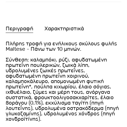
Περιγραφή
Χαρακτηριστικά
Πλήρης τροφή για ενήλικους σκύλους φυλής
Maltese - Πάνω των 10 μηνών.
Σύνθεση: καλαμπόκι, ρύζι, αφυδατωμένη
πρωτεΐνη πουλερικών, ζωικά λίπη,
υδρολυμένες ζωικές πρωτεΐνες,
αφυδατωμένη πρωτεΐνη χοιρινού,
καλαμποκάλευρο, απομονωμένη φυτική
πρωτεΐνη*, πούλπα κιχωρίου, έλαιο σόγιας,
ιχθυέλαιο, ζύμες και μέρη τους, ανόργανα
συστατικά, φρουκτοολιγοσακχαρίτες, έλαιο
βοράγου (0,1%), εκχύλισμα ταγίτη (πηγή
λουτεΐνης), υδρολυμένα οστρακόδερμα (πηγή
γλυκοζαμίνης), υδρολυμένος χόνδρος (πηγή
χονδροϊτίνης).