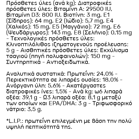
Πρόσθετες ύλες (ανά kg): Διατροφικές
πρόσθετες ύλες: Βιταμίνη A: 29500 IU,
Βιταμίνη D3: 800 IU, Βιοτίνη: 3 mg, E1
(Σίδηρος): 64 mg, E2 (Ιώδιο): 5,7 mg, E4
(Χαλκός): 15 mg, E5 (Μαγγάνιο): 72 mg, E6
(Ψευδάργυρος): 143 mg, E8 (Σελήνιο): 0,15 mg
- Τεχνολογικές πρόσθετες ύλες:
Κλινοπτιλόλιθος ιζηματογενούς προέλευσης:
5 g - Αισθητικές πρόσθετες ύλες: Εκχύλισμα
τσαγιού (πηγή πολυφαινολών): 150 mg -
Συντηρητικά - Αντιοξειδωτικά.
Αναλυτικά συστατικά: Πρωτεΐνη: 24,0% -
Περιεκτικότητα σε λιπαρές ουσίες: 18,0% -
Ανόργανη ύλη: 5,6% - Ακατέργαστες
διατροφικές ίνες: 1,5% - Ανά kg: ω6 λιπαρά
οξέα: 39,1 g - Ω3 λιπαρά οξέα: 8,1 g μεταξύ
των οποίων και EPA/DHA: 3 g - Τριφωσφορικό
νάτριο: 3,5 g.
*L.I.P.: πρωτεΐνη επιλεγμένη με βάση την πολύ
υψηλή πεπτικότητά της.