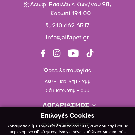
Λεωφ. Βασιλέως Κων/νου 98,
Κορωπί 194 00
210 662 6517
info@alfapet.gr
Ώρες λειτουργίας
Δευ - Παρ: 9πμ - 9μμ
Σάββατο: 9πμ - 8μμ
ΛΟΓΑΡΙΑΣΜΟΣ
Επιλογές Cookies
Πληροφορίες λογαριασμού
ΠΛΗΡΟΦΟΡΙΕΣ
Χρησιμοποιούμε εργαλεία όπως τα cookies για να σου παρέχουμε
Λίστα αγαπημένων
περιεχόμενο ειδικά φτιαγμένο για σένα, καθώς και για σκοπούς