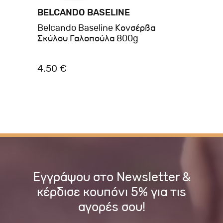
BELCANDO BASELINE
BE
Belcando Baseline Κονσέρβα
Be
Σκύλου Γαλοπούλα 800g
Σκ
4.50 €
2.
Εγγράψου στο Newsletter &
κέρδισε κουπόνι 5% για τις
αγορές σου!