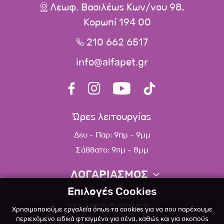
Λεωφ. Βασιλέως Κων/νου 98,
Κορωπί 194 00
210 662 6517
info@alfapet.gr
Ώρες λειτουργίας
Δευ - Παρ: 9πμ - 9μμ
Σάββατο: 9πμ - 8μμ
ΛΟΓΑΡΙΑΣΜΟΣ
Επιλογές Cookies
Πληροφορίες λογαριασμού
ΠΛΗΡΟΦΟΡΙΕΣ
Χρησιμοποιούμε εργαλεία όπως τα cookies για να σου παρέχουμε
Λίστα αγαπημένων
περιεχόμενο ειδικά φτιαγμένο για σένα, καθώς και για σκοπούς