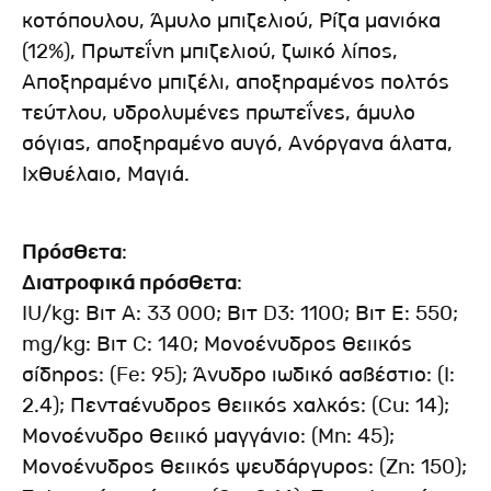
κοτόπουλου, Άμυλο μπιζελιού, Ρίζα μανιόκα
(12%), Πρωτεΐνη μπιζελιού, ζωικό λίπος,
Αποξηραμένο μπιζέλι, αποξηραμένος πολτός
τεύτλου, υδρολυμένες πρωτεΐνες, άμυλο
σόγιας, αποξηραμένο αυγό, Ανόργανα άλατα,
Ιχθυέλαιο, Μαγιά.
Πρόσθετα
:
Διατροφικά πρόσθετα
:
IU/kg: Βιτ Α: 33 000; Βιτ D3: 1100; Βιτ Ε: 550;
mg/kg: Βιτ C: 140; Μονοένυδρος θειικός
σίδηρος: (Fe: 95); Άνυδρο ιωδικό ασβέστιο: (I:
2.4); Πενταένυδρος θειικός χαλκός: (Cu: 14);
Μονοένυδρο θειικό μαγγάνιο: (Mn: 45);
Μονοένυδρος θειικός ψευδάργυρος: (Zn: 150);