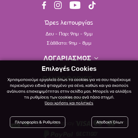
Ώρες λειτουργίας
Δευ - Παρ: 9πμ - 9μμ
Σάββατο: 9πμ - 8μμ
ΛΟΓΑΡΙΑΣΜΟΣ
Επιλογές Cookies
Πληροφορίες λογαριασμού
ΠΛΗΡΟΦΟΡΙΕΣ
Χρησιμοποιούμε εργαλεία όπως τα cookies για να σου παρέχουμε
Λίστα αγαπημένων
περιεχόμενο ειδικά φτιαγμένο για σένα, καθώς και για σκοπούς
ανάλυσης επισκεψιμότητας στην σελίδα μας. Μπορείς να αλλάξεις
Σχετικά
Πολιτική επιστροφών
τις ρυθμίσεις των cookies σου ανά πάσα στιγμή.
ΚΑΤΗΓΟΡΙΕΣ
Όροι χρήσης και πολιτικές
Επικοινωνία
Σκύλος
Blog
Πληροφορίες & Ρυθμίσεις
Αποδοχή Όλων
Γάτα
Όροι Χρήσης