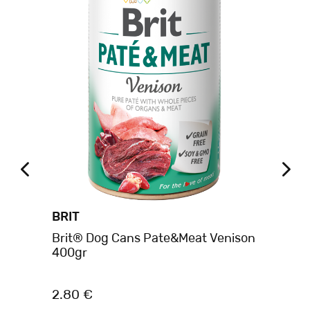
BRIT
BR
t
Brit® Dog Cans Pate&Meat Venison
Br
400gr
40
2.80 €
3.