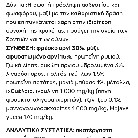
Δόντια :Η σωστή πρόσληψη ασβεστίου και
φωσφόρου, μαζί με την καθαριστική δράση
που επιτυγχάνεται χάρη στην ιδιαίτερη
συνοχή της κροκέτας, προάγει την υγεία των
δοντιών και των ούλων.
ΣΥΝΘΕΣΗ: φρέσκο ​​αρνί 30%, ρύζι,
αφυδατωμένο αρνί 15%
, πρωτεΐνη ρυζιού,
ζωικό λίπος, συκώτι αρνιού υδρολυμένο 3%,
λιναρόσπορος, πολτός τεύτλων 1,5%,
πρωτεΐνη πατάτας, μαγιά μπύρας 1%, μέταλλα,
ιχθυέλαιο, ινουλίνη 1.000 mg/kg (πηγή
φρουκτο-ολιγοσακχαριτών), τζίντζερ 0,1%,
μαννανολιγοσακχαρίτες 1.000 mg/kg, Mojave
yucca 170 mg/kg.
ΑΝΑΛΥΤΙΚΑ ΣΥΣΤΑΤΙΚΑ: ακατέργαστη