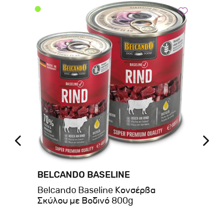
BELCANDO BASELINE
BE
οφή
Belcando Baseline Κονσέρβα
Be
ι
Σκύλου με Βοδινό 800g
Βο