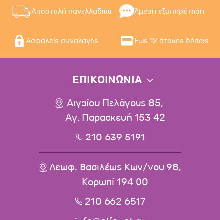
Αποστολή πανελλαδικά
Άμεση εξυπηρέτηση
Ασφαλείς συναλαγές
Έως 12 άτοκες δόσεις
ΕΠΙΚΟΙΝΩΝΙΑ
Αιγαίου Πελάγους 85,
Αγ. Παρασκευή 153 42
210 639 5191
Λεωφ. Βασιλέως Κων/νου 98,
Κορωπί 194 00
210 662 6517