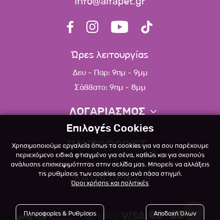
info@alfapet.gr
Ώρες λειτουργίας
Δευ - Παρ: 9πμ - 9μμ
Σάββατο: 9πμ - 8μμ
ΛΟΓΑΡΙΑΣΜΟΣ
Επιλογές Cookies
Πληροφορίες λογαριασμού
ΠΛΗΡΟΦΟΡΙΕΣ
Χρησιμοποιούμε εργαλεία όπως τα cookies για να σου παρέχουμε
Λίστα αγαπημένων
περιεχόμενο ειδικά φτιαγμένο για σένα, καθώς και για σκοπούς
ανάλυσης επισκεψιμότητας στην σελίδα μας. Μπορείς να αλλάξεις
Σχετικά
Πολιτική επιστροφών
τις ρυθμίσεις των cookies σου ανά πάσα στιγμή.
ΚΑΤΗΓΟΡΙΕΣ
Όροι χρήσης και πολιτικές
Επικοινωνία
Σκύλος
Blog
Πληροφορίες & Ρυθμίσεις
Αποδοχή Όλων