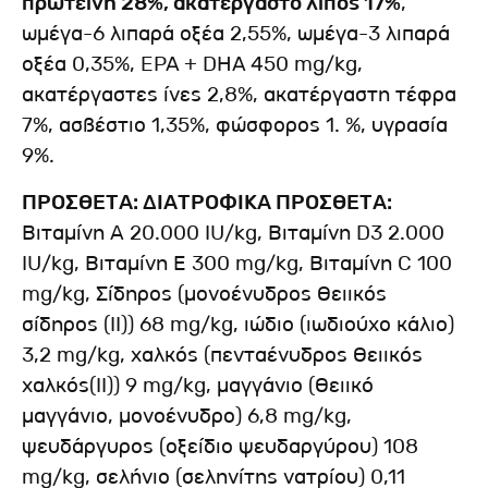
πρωτεΐνη 28%, ακατέργαστο λίπος 17%
,
ωμέγα-6 λιπαρά οξέα 2,55%, ωμέγα-3 λιπαρά
οξέα 0,35%, EPA + DHA 450 mg/kg,
ακατέργαστες ίνες 2,8%, ακατέργαστη τέφρα
7%, ασβέστιο 1,35%, φώσφορος 1. %, υγρασία
9%.
ΠΡΟΣΘΕΤΑ: ΔΙΑΤΡΟΦΙΚΑ ΠΡΟΣΘΕΤΑ:
Βιταμίνη Α 20.000 IU/kg, Βιταμίνη D3 2.000
IU/kg, Βιταμίνη Ε 300 mg/kg, Βιταμίνη C 100
mg/kg, Σίδηρος (μονοένυδρος θειικός
σίδηρος (II)) 68 mg/kg, ιώδιο (ιωδιούχο κάλιο)
3,2 mg/kg, χαλκός (πενταένυδρος θειικός
χαλκός(II)) 9 mg/kg, μαγγάνιο (θειικό
μαγγάνιο, μονοένυδρο) 6,8 mg/kg,
ψευδάργυρος (οξείδιο ψευδαργύρου) 108
mg/kg, σελήνιο (σεληνίτης νατρίου) 0,11