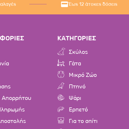
ναλαγές
Έως 12 άτοκες δόσεις
ΦΟΡΙΕΣ
ΚΑΤΗΓΟΡΙΕΣ
Σκύλος
ωνία
Γάτα
Μικρό Ζώο
ήσης
Πτηνό
ή Απορρήτου
Ψάρι
Πληρωμής
Ερπετό
Αποστολής
Για το σπίτι