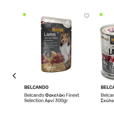
BELCANDO
BELC
λου
Belcando Φακελάκι Finest
Belca
800
Selection Αρνί 300gr
Σκύλο