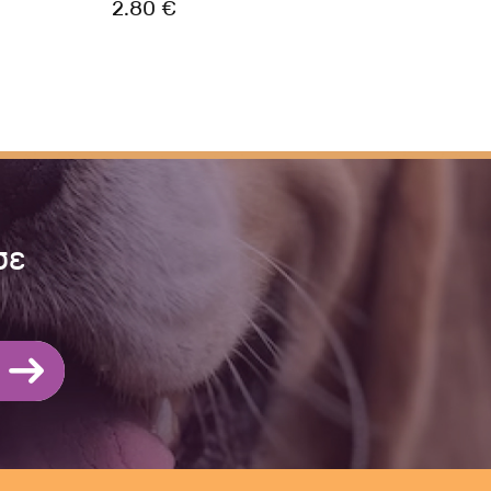
2.80 €
1.80
σε