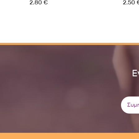
2.80 €
2.50 
Ε