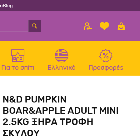
ία
Blog
Για το σπίτι
Ελληνικά
Προσφορές
λου
ς
Αξεσουάρ Σκύλου
Αξεσουάρ Γάτας
N&D PUMPKIN
λου
Μπολ-Ταιστρες-Ποτίστρες Σκύλου
Μπολ-Ταιστρες-Ποτίστρες Γάτας
BOAR&APPLE ADULT MINI
Περιλαίμια Σκύλου
Περιλαίμια-Σαμαράκια Γάτας
2.5KG ΞΗΡΑ ΤΡΟΦΗ
Σαμαράκια Σκύλου
Παιχνίδια Γάτας
ΣΚΥΛΟΥ
Οδηγοί-Πτυσσόμενοι Οδηγοί
Ονυχοδρόμια Γάτας