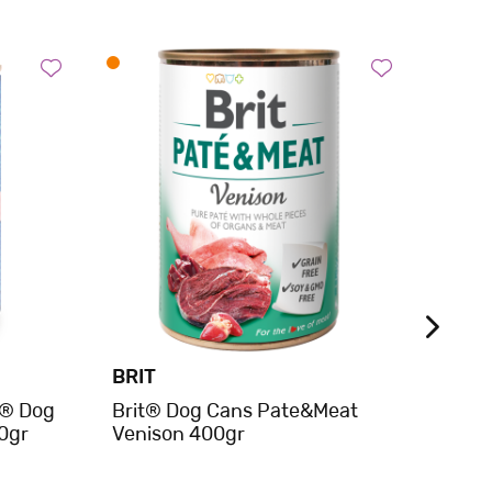
BRIT
AMA
e® Dog
Brit® Dog Cans Pate&Meat
Aman
00gr
Venison 400gr
Υγρή 
Σιτηρ