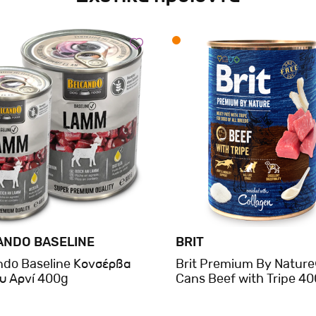
ANDO BASELINE
BRIT
ndo Baseline Κονσέρβα
Brit Premium By Natur
υ Αρνί 400g
Cans Beef with Tripe 4