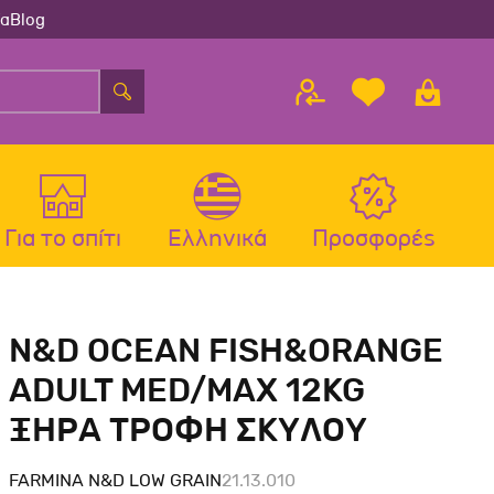
ία
Blog
Για το σπίτι
Ελληνικά
Προσφορές
λου
ς
Αξεσουάρ Σκύλου
Αξεσουάρ Γάτας
N&D OCEAN FISH&ORANGE
λου
Μπολ-Ταιστρες-Ποτίστρες Σκύλου
Μπολ-Ταιστρες-Ποτίστρες Γάτας
ADULT MED/MAX 12KG
Περιλαίμια Σκύλου
Περιλαίμια-Σαμαράκια Γάτας
ΞΗΡΑ ΤΡΟΦΗ ΣΚΥΛΟΥ
Σαμαράκια Σκύλου
Παιχνίδια Γάτας
Οδηγοί-Πτυσσόμενοι Οδηγοί
Ονυχοδρόμια Γάτας
FARMINA N&D LOW GRAIN
21.13.010