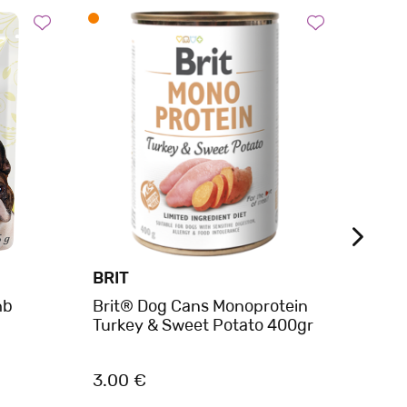
BRIT
BELC
mb
Brit® Dog Cans Monoprotein
Belc
Turkey & Sweet Potato 400gr
Σκύλ
3.00 €
4.50