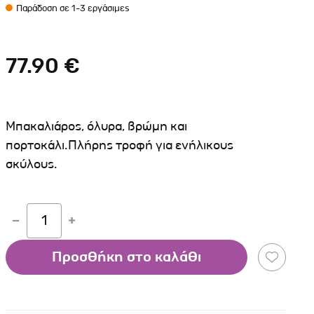
Σκύλου
Παράδοση σε 1-3 εργάσιμες
Γάτας
Ταυτότητες Γάτας
Αλυσίδες-Φίμωτρα Σκύλου
Οδηγοί Γάτας
Παιχνίδια Σκύλου
77.90 €
ου
Ρουχαλάκια Σκύλου
Ταυτότητες Σκύλου
Κουδουνάκια Σκύλου
Μπακαλιάρος, όλυρα, βρώμη και
πορτοκάλι.Πλήρης τροφή για ενήλικους
Εκπαίδευση Σκύλου
σκύλους.
άτας
υ
1
κύλου
Προσθήκη στο καλάθι
λου