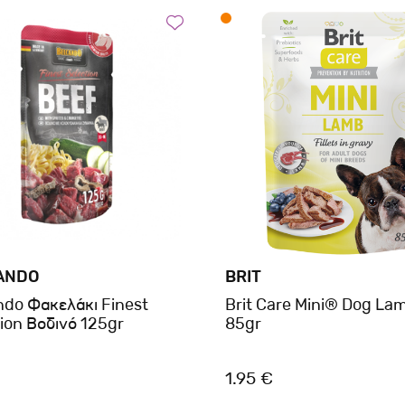
ANDO
BRIT
ndo Φακελάκι Finest
Brit Care Mini® Dog La
ion Βοδινό 125gr
85gr
1.95 €