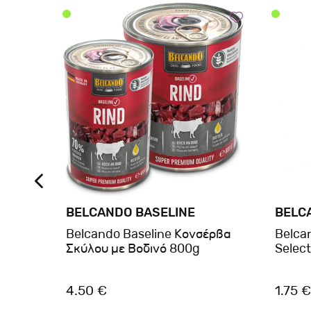
BELCANDO BASELINE
BELC
tein
Belcando Baseline Κονσέρβα
Belca
Σκύλου με Βοδινό 800g
Select
4.50 €
1.75 €