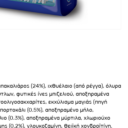
ακαλιάρος (24%), ιχθυέλαιο (από ρέγγα), όλυρα
τλων, φυτικές ίνες μπιζελιού, αποξηραμένα
τοολιγοσακχαρίτες, εκχύλισμα μαγιάς (πηγή
πορτοκάλι (0.5%), αποξηραμένο μήλο,
ιο (0.3%), αποξηραμένα μύρτιλα, χλωριούχο
ς (0.2%), γλουκοζαμίνη, θειϊκή χονδροϊτίνη.