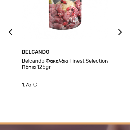
BELCANDO
A
ans
Belcando Φακελάκι Finest Selection
AM
Πάπια 125gr
BR
10
1.75 €
1.