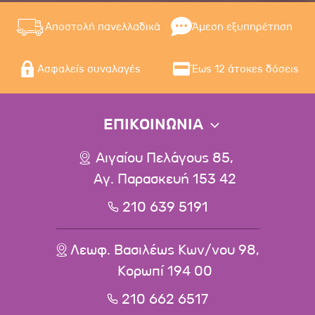
Αποστολή πανελλαδικά
Άμεση εξυπηρέτηση
Ασφαλείς συναλαγές
Έως 12 άτοκες δόσεις
ΕΠΙΚΟΙΝΩΝΙΑ
Αιγαίου Πελάγους 85,
Αγ. Παρασκευή 153 42
210 639 5191
Λεωφ. Βασιλέως Κων/νου 98,
Κορωπί 194 00
210 662 6517