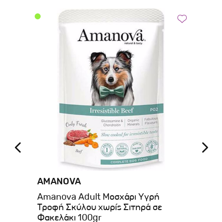
AMANOVA
BE
Amanova Adult Μοσχάρι Υγρή
Be
Τροφή Σκύλου χωρίς Σιτηρά σε
Κο
Φακελάκι 100gr