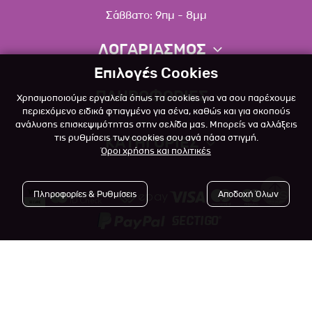
Σάββατο: 9πμ - 8μμ
ΛΟΓΑΡΙΑΣΜΟΣ
Επιλογές Cookies
Πληροφορίες λογαριασμού
ΠΛΗΡΟΦΟΡΙΕΣ
Χρησιμοποιούμε εργαλεία όπως τα cookies για να σου παρέχουμε
Λίστα αγαπημένων
περιεχόμενο ειδικά φτιαγμένο για σένα, καθώς και για σκοπούς
ανάλυσης επισκεψιμότητας στην σελίδα μας. Μπορείς να αλλάξεις
Σχετικά
Πολιτική επιστροφών
τις ρυθμίσεις των cookies σου ανά πάσα στιγμή.
ΚΑΤΗΓΟΡΙΕΣ
Όροι χρήσης και πολιτικές
Επικοινωνία
Σκύλος
Blog
Πληροφορίες & Ρυθμίσεις
Αποδοχή Όλων
Γάτα
Όροι Χρήσης
Μικρό Ζώο
Πολιτική Απορρήτου
Πτηνό
Copyright © 2023
-2026 Αlfapet.gr |
Τρόποι Πληρωμής
All rights reserved.
Ψάρι
Τρόποι Αποστολής

Powered by
Developed with
