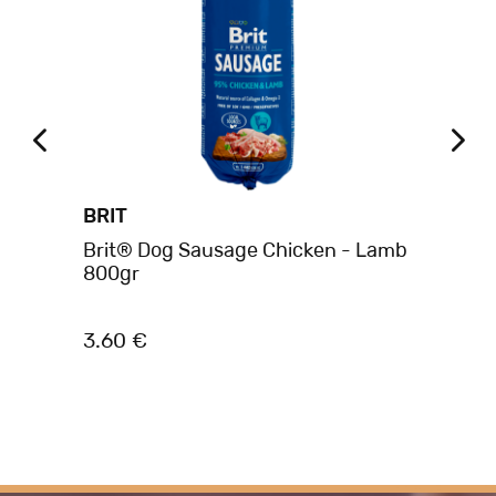
BRIT
BR
Brit® Dog Sausage Chicken - Lamb
Br
 &
800gr
40
3.60 €
2.