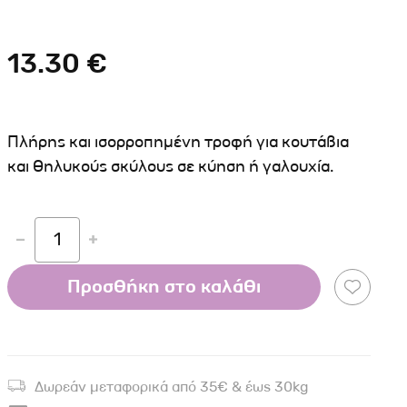
Σκύλου
Γάτας
Ταυτότητες Γάτας
Αλυσίδες-Φίμωτρα Σκύλου
Οδηγοί Γάτας
13.30 €
Παιχνίδια Σκύλου
ου
Ρουχαλάκια Σκύλου
Ταυτότητες Σκύλου
Πλήρης και ισορροπημένη τροφή για κουτάβια
Κουδουνάκια Σκύλου
και θηλυκούς σκύλους σε κύηση ή γαλουχία.
Εκπαίδευση Σκύλου
άτας
1
υ
Προσθήκη στο καλάθι
κύλου
λου
Δωρεάν μεταφορικά από 35€ & έως 30kg