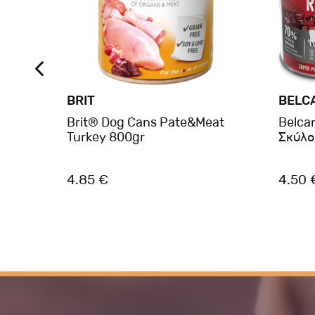
BRIT
BELC
έρβα
Brit® Dog Cans Pate&Meat
Belca
Turkey 800gr
Σκύλο
4.85 €
4.50 