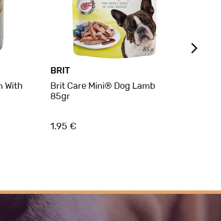
BRIT
BRIT
n With
Brit Care Mini® Dog Lamb
Brit
85gr
Turk
1.95 €
2.80