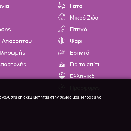
ωνία
Γάτα
Μικρό Ζώο
ήσης
Πτηνό
ή Απορρήτου
Ψάρι
Πληρωμής
Ερπετό
Αποστολής
Για το σπίτι
Ελληνικά
Προσφορές
 ανάλυσης επισκεψιμότητας στην σελίδα μας. Μπορείς να