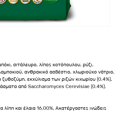
όκι, σιτάλευρο, λίπος κοτόπουλου, ρύζι,
μποκιού, ανθρακικό ασβέστιο, χλωριούχο νάτριο,
ζυθοζύμη, εκχύλισμα των ριζών κιχωρίου (0.4%),
πάσματα από Saccharomyces Cerevisiae (0.4%).
 λίπη και έλαια 16.00%, Aκατέργαστες ινώδεις