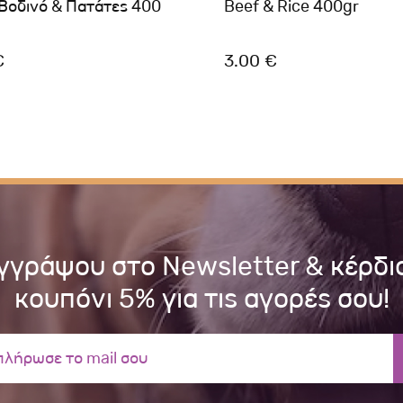
 Βοδινό & Πατάτες 400
Beef & Rice 400gr
€
3.00 €
γγράψου στο Newsletter & κέρδι
κουπόνι 5% για τις αγορές σου!