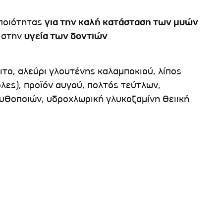
 ποιότητας
για την καλή κατάσταση των μυών
ν στην
υγεία των δοντιών
ιτο, αλεύρι γλουτένης καλαμποκιού, λίπος
λες), προϊόν αυγού, πολτός τεύτλων,
ζυθοποιών, υδροχλωρική γλυκοζαμίνη θειική