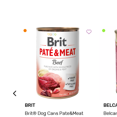
BRIT
BELC
® Dog
Brit® Dog Cans Pate&Meat
Belca