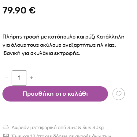
Σκύλου
Γάτας
Ταυτότητες Γάτας
79.90 €
Αλυσίδες-Φίμωτρα Σκύλου
Οδηγοί Γάτας
Παιχνίδια Σκύλου
ου
Ρουχαλάκια Σκύλου
Πλήρης τροφή με κοτόπουλο και ρύζι Κατάλληλη
Ταυτότητες Σκύλου
για όλους τους σκύλους ανεξαρτήτως ηλικίας,
ιδανική για σκυλάκια εκτροφής.
Κουδουνάκια Σκύλου
Εκπαίδευση Σκύλου
άτας
1
υ
Προσθήκη στο καλάθι
κύλου
λου
Δωρεάν μεταφορικά από 35€ & έως 30kg
Έως και 12 άτοκες δόσεις σε αγορές άνω των