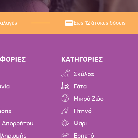
ναλαγές
Έως 12 άτοκες δόσεις
ΦΟΡΙΕΣ
ΚΑΤΗΓΟΡΙΕΣ
Σκύλος
ωνία
Γάτα
Μικρό Ζώο
ήσης
Πτηνό
ή Απορρήτου
Ψάρι
Πληρωμής
Ερπετό