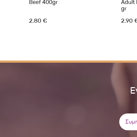
400gr
Beef 400gr
Adult
gr
2.80 €
2.90 
Ε