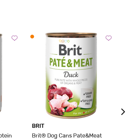
BRIT
BRIT
otein
Brit® Dog Cans Pate&Meat
Brit