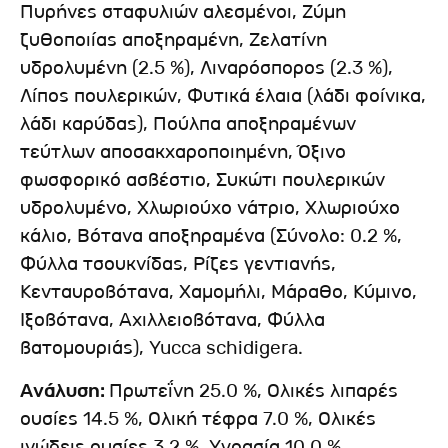
Πυρήνες σταφυλιών αλεσμένοι, Ζύμη
ζυθοποιίας αποξηραμένη, Ζελατίνη
υδρολυμένη (2.5 %), Λιναρόσπορος (2.3 %),
Λίπος πουλερικών, Φυτικά έλαια (λάδι φοίνικα,
λάδι καρύδας), Πούλπα αποξηραμένων
τεύτλων αποσακχαροποιημένη, Όξινο
φωσφορικό ασβέστιο, Συκώτι πουλερικών
υδρολυμένο, Χλωριούχο νάτριο, Χλωριούχο
κάλιο, Βότανα αποξηραμένα (Σύνολο: 0.2 %,
Φύλλα τσουκνίδας, Ρίζες γεντιανής,
Κενταυροβότανα, Χαμομήλι, Μάραθο, Κύμινο,
Ιξοβότανα, Αχιλλειοβότανα, Φύλλα
βατομουριάς), Yucca schidigera.
Ανάλυση:
Πρωτεΐνη 25.0 %, Ολικές λιπαρές
ουσίες 14.5 %, Ολική τέφρα 7.0 %, Ολικές
ινώδεις ουσίες 3.2 %, Υγρασία 10.0 %,