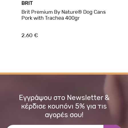
BRIT
BR
ken
Brit Premium By Nature® Dog Cans
Br
Pork with Trachea 400gr
40
2.60 €
2.
Εγγράψου στο Newsletter &
κέρδισε κουπόνι 5% για τις
αγορές σου!