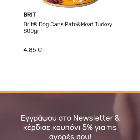
BRIT
BR
Brit® Dog Cans Pate&Meat Turkey
Br
800gr
Pou
Pa
4.85 €
10
Εγγράψου στο Newsletter &
κέρδισε κουπόνι 5% για τις
αγορές σου!