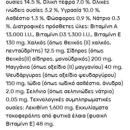
ουσίες 14.5 %, Ολική τέφρα 7.0 %, Ολικές
ινώδεις ουσίες 3.2 %, Υγρασία 10.0 %,
Ασβέστιο 1.3 %, Φώσφορος 0.9 %, Νάτριο 0.3
%. Διατροφικές πρόσθετες ύλες: Βιταμίνη A
13,000 I.U., Βιταμίνη D3 1,300 I.U., Βιταμίνη Ε
130 mg, Χαλκός (όπως θειικός (ΙΙ) χαλκός,
πενταϋδρίτης) 12.5 mg, Σίδηρος (όπως
θειικός(ΙΙ) σίδηρος, μονοϋδρικός) 200 mg,
Μαγγάνιο (όπως οξείδιο (ΙΙ) μαγγανίου) 40 mg,
Ψευδάργυρος (όπως οξείδιο ψευδαργύρου)
150 mg, Ιώδιο (όπως ιωδικό ασβέστιο, άνυδρο)
2.0 mg, Σελήνιο (όπως σεληνιώδες νάτριο)
0.05 mg. Τεχνολογικές συμπληρωματικές
ουσίες: Λεκιθίνη 1,600 mg, Εκχυλίσματα
τοκοφερόλης από φυτικά έλαια (φυσική
Βιταμίνη Ε) 48 mg.