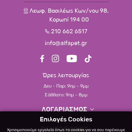
Λεωφ. Βασιλέως Κων/νου 98,
Κορωπί 194 00
210 662 6517
info@alfapet.gr
Ώρες λειτουργίας
Δευ - Παρ: 9πμ - 9μμ
Σάββατο: 9πμ - 8μμ
ΛΟΓΑΡΙΑΣΜΟΣ
Επιλογές Cookies
Πληροφορίες λογαριασμού
ΠΛΗΡΟΦΟΡΙΕΣ
Χρησιμοποιούμε εργαλεία όπως τα cookies για να σου παρέχουμε