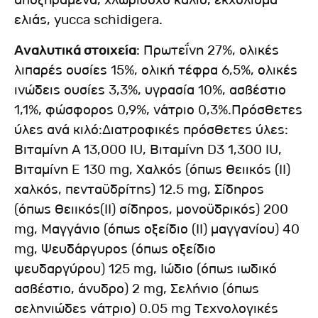
αποξηραμένα, χλωριούχο κάλιο, εκχύλισμα
ελιάς, yucca schidigera.
Αναλυτικά στοιχεία
: Πρωτεΐνη 27%, ολικές
λιπαρές ουσίες 15%, ολική τέφρα 6,5%, ολικές
ινώδεις ουσίες 3,3%, υγρασία 10%, ασβέστιο
1,1%, φώσφορος 0,9%, νάτριο 0,3%.Πρόσθετες
ύλες ανά κιλό:Διατροφικές πρόσθετες ύλες:
Βιταμίνη A 13,000 IU, Βιταμίνη D3 1,300 IU,
Βιταμίνη E 130 mg, Χαλκός (όπως θειικός (ΙΙ)
χαλκός, πενταϋδρίτης) 12.5 mg, Σίδηρος
(όπως θειικός(ΙΙ) σίδηρος, μονοϋδρικός) 200
mg, Μαγγάνιο (όπως οξείδιο (ΙΙ) μαγγανίου) 40
mg, Ψευδάργυρος (όπως οξείδιο
ψευδαργύρου) 125 mg, Ιώδιο (όπως ιωδικό
ασβέστιο, άνυδρο) 2 mg, Σελήνιο (όπως
σεληνιώδες νάτριο) 0.05 mg Τεχνολογικές