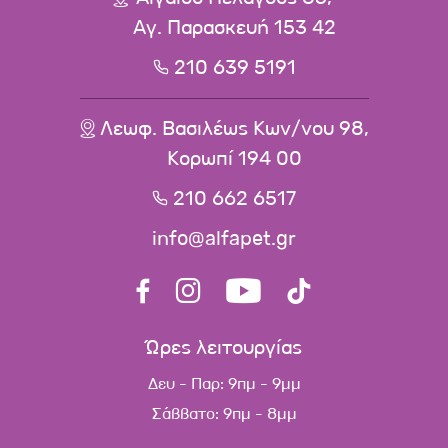
Αγ. Παρασκευή 153 42
210 639 5191
Λεωφ. Βασιλέως Κων/νου 98,
Κορωπί 194 00
210 662 6517
info@alfapet.gr
Ώρες λειτουργίας
Δευ - Παρ: 9πμ - 9μμ
Σάββατο: 9πμ - 8μμ