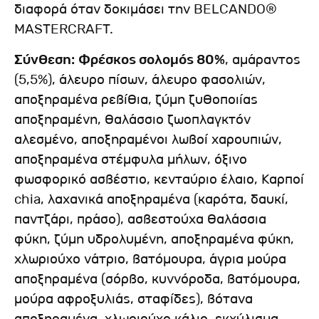
διαφορά όταν δοκιμάσει την BELCANDO®
MASTERCRAFT.
Σύνθεση:
Φρέσκος σολομός 80%
, αμάραντος
(5,5%), άλευρο πίσων, άλευρο φασολιών,
αποξηραμένα ρεβίθια, ζύμη ζυθοποιίας
αποξηραμένη, θαλάσσιο ζωοπλαγκτόν
αλεσμένο, αποξηραμένοι λωβοί χαρουπιών,
αποξηραμένα στέμφυλα μήλων, όξινο
φωσφορικό ασβέστιο, κενταύριο έλαιο, Καρποί
chia, λαχανικά αποξηραμένα (καρότα, δαυκί,
παντζάρι, πράσο), ασβεστούχα θαλάσσια
φύκη, ζύμη υδρολυμένη, αποξηραμένα φύκη,
χλωριούχο νάτριο, βατόμουρα, άγρια μούρα
αποξηραμένα (σόρβο, κυννόροδα, βατόμουρα,
μούρα αφροξυλιάς, σταφίδες), βότανα