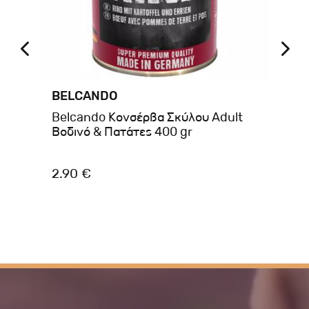
BELCANDO
BR
ans
Belcando Κονσέρβα Σκύλου Adult
Br
Βοδινό & Πατάτες 400 gr
80
2.90 €
4.