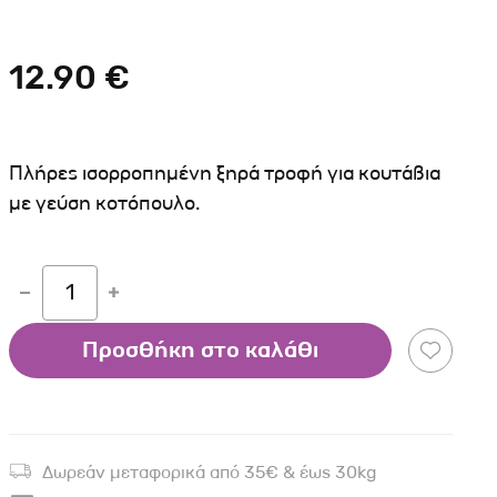
Σκύλου
Γάτας
Ταυτότητες Γάτας
Αλυσίδες-Φίμωτρα Σκύλου
Οδηγοί Γάτας
12.90 €
Παιχνίδια Σκύλου
ου
Ρουχαλάκια Σκύλου
Ταυτότητες Σκύλου
Πλήρες ισορροπημένη ξηρά τροφή για κουτάβια
Κουδουνάκια Σκύλου
με γεύση κοτόπουλο.
Εκπαίδευση Σκύλου
άτας
1
υ
Προσθήκη στο καλάθι
κύλου
λου
Δωρεάν μεταφορικά από 35€ & έως 30kg