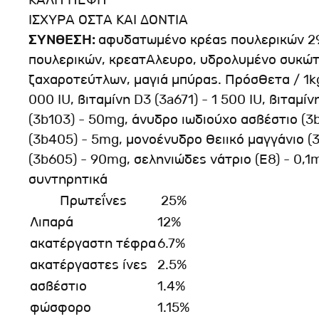
ΙΣΧΥΡΑ ΟΣΤΑ ΚΑΙ ΔΟΝΤΙΑ
ΣΥΝΘΕΣΗ:
αφυδατωμένο κρέας πουλερικών 29, 
πουλερικών, κρεατΑλευρο, υδρολυμένο συκώτ
ζαχαροτεύτλων, μαγιά μπύρας. Πρόσθετα / 1kg
000 IU, βιταμίνη D3 (3a671) - 1 500 IU, βιταμ
(3b103) - 50mg, άνυδρο ιωδιούχο ασβέστιο (3
(3b405) - 5mg, μονοένυδρο θειικό μαγγάνιο 
(3b605) - 90mg, σεληνιώδες νάτριο (Ε8) - 0,1
συντηρητικά
Πρωτεΐνες
25%
Λιπαρά
12%
ακατέργαστη τέφρα
6.7%
ακατέργαστες ίνες
2.5%
ασβέστιο
1.4%
φώσφορο
1.15%