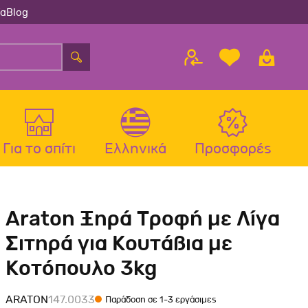
ία
Blog
Για το σπίτι
Ελληνικά
Προσφορές
λου
ς
Αξεσουάρ Σκύλου
Αξεσουάρ Γάτας
Araton Ξηρά Τροφή με Λίγα
λου
Μπολ-Ταιστρες-Ποτίστρες Σκύλου
Μπολ-Ταιστρες-Ποτίστρες Γάτας
Σιτηρά για Κουτάβια με
Περιλαίμια Σκύλου
Περιλαίμια-Σαμαράκια Γάτας
Κοτόπουλο 3kg
Σαμαράκια Σκύλου
Παιχνίδια Γάτας
Οδηγοί-Πτυσσόμενοι Οδηγοί
Ονυχοδρόμια Γάτας
ARATON
147.0033
Παράδοση σε 1-3 εργάσιμες