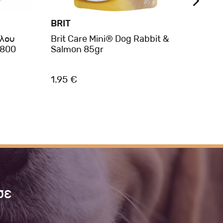
BRIT
BRIT
ύλου
Brit Care Mini® Dog Rabbit &
Brit
 800
Salmon 85gr
Salm
1.95 €
2.80
σε