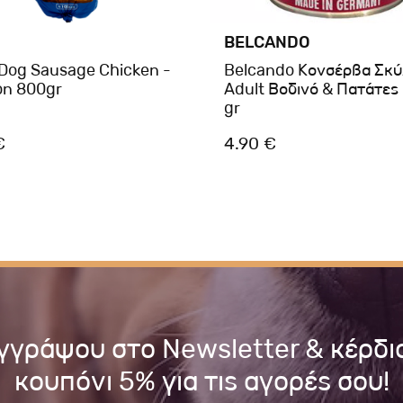
BELCANDO
 Dog Sausage Chicken -
Belcando Κονσέρβα Σκ
on 800gr
Adult Βοδινό & Πατάτες
gr
€
4.90 €
γγράψου στο Newsletter & κέρδι
κουπόνι 5% για τις αγορές σου!