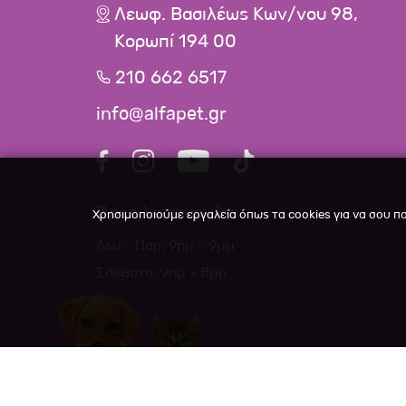
Λεωφ. Βασιλέως Κων/νου 98,
Κορωπί 194 00
210 662 6517
info@alfapet.gr
Ώρες λειτουργίας
Χρησιμοποιούμε εργαλεία όπως τα cookies για να σου π
Δευ - Παρ: 9πμ - 9μμ
Σάββατο: 9πμ - 8μμ