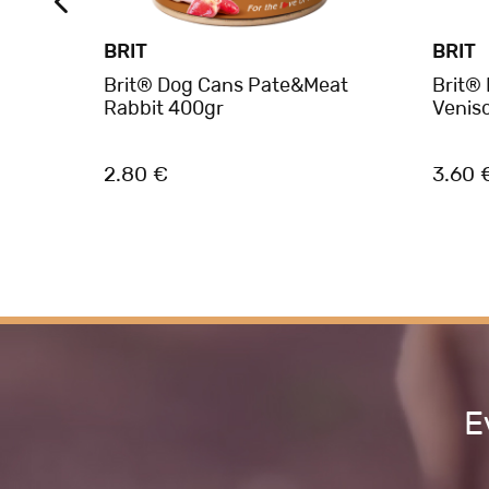
BRIT
BRIT
tein
Brit® Dog Cans Pate&Meat
Brit®
Rabbit 400gr
Venis
2.80 €
3.60 
Ε