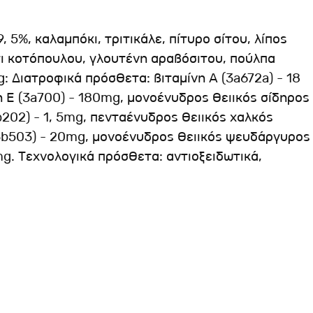
5%, καλαμπόκι, τριτικάλε, πίτυρο σίτου, λίπος
ι κοτόπουλου, γλουτένη αραβόσιτου, πούλπα
: Διατροφικά πρόσθετα: βιταμίνη Α (3a672a) - 18
ίνη Ε (3a700) - 180mg, μονοένυδρος θειικός σίδηρος
b202) - 1, 5mg, πενταένυδρος θειικός χαλκός
(3b503) - 20mg, μονοένυδρος θειικός ψευδάργυρος
mg. Τεχνολογικά πρόσθετα: αντιοξειδωτικά,