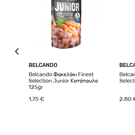
BELCANDO
BELC
λου
Belcando Φακελάκι Finest
Belca
Selection Junior Κοτόπουλο
Selec
125gr
1.75 €
2.80 