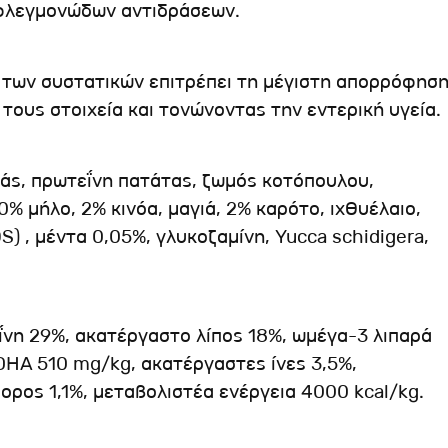
 φλεγμονώδων αντιδράσεων.
 των συστατικών επιτρέπει τη μέγιστη απορρόφησ
τους στοιχεία και τονώνοντας την εντερική υγεία.
κάς, πρωτεΐνη πατάτας, ζωμός κοτόπουλου,
% μήλο, 2% κινόα, μαγιά, 2% καρότο, ιχθυέλαιο,
S) , μέντα 0,05%, γλυκοζαμίνη, Yucca schidigera,
ΐνη 29%, ακατέργαστο λίπος 18%, ωμέγα-3 λιπαρά
DHA 510 mg/kg, ακατέργαστες ίνες 3,5%,
ρος 1,1%, μεταβολιστέα ενέργεια 4000 kcal/kg.