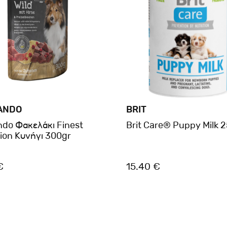
ANDO
BRIT
ndo Φακελάκι Finest
Brit Care® Puppy Milk 
tion Κυνήγι 300gr
€
15.40 €