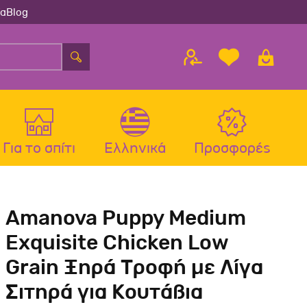
ία
Blog
Για το σπίτι
Ελληνικά
Προσφορές
λου
ς
Αξεσουάρ Σκύλου
Αξεσουάρ Γάτας
Amanova Puppy Medium
λου
Μπολ-Ταιστρες-Ποτίστρες Σκύλου
Μπολ-Ταιστρες-Ποτίστρες Γάτας
Exquisite Chicken Low
Περιλαίμια Σκύλου
Περιλαίμια-Σαμαράκια Γάτας
Grain Ξηρά Τροφή με Λίγα
Σαμαράκια Σκύλου
Παιχνίδια Γάτας
Σιτηρά για Κουτάβια
Οδηγοί-Πτυσσόμενοι Οδηγοί
Ονυχοδρόμια Γάτας