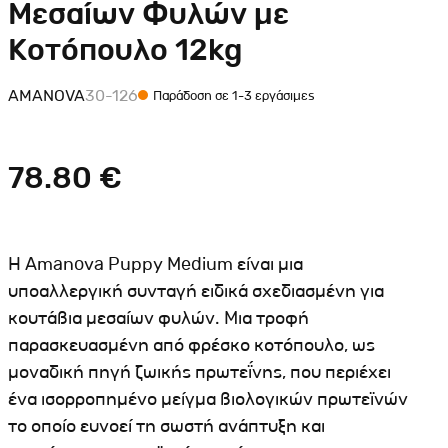
Μεσαίων Φυλών με
Σκύλου
Γάτας
Ταυτότητες Γάτας
Αλυσίδες-Φίμωτρα Σκύλου
Κοτόπουλο 12kg
Οδηγοί Γάτας
Παιχνίδια Σκύλου
AMANOVA
30-126
Παράδοση σε 1-3 εργάσιμες
ου
Ρουχαλάκια Σκύλου
Ταυτότητες Σκύλου
78.80 €
Κουδουνάκια Σκύλου
Εκπαίδευση Σκύλου
άτας
Η Amanova Puppy Medium είναι μια
υποαλλεργική συνταγή ειδικά σχεδιασμένη για
υ
κουτάβια μεσαίων φυλών. Μια τροφή
κύλου
παρασκευασμένη από φρέσκο κοτόπουλο, ως
μοναδική πηγή ζωικής πρωτεΐνης, που περιέχει
λου
ένα ισορροπημένο μείγμα βιολογικών πρωτεϊνών
το οποίο ευνοεί τη σωστή ανάπτυξη και