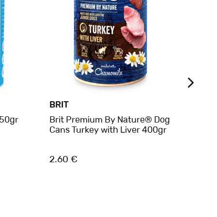
BRIT
BRIT
250gr
Brit Premium By Nature® Dog
Brit
Cans Turkey with Liver 400gr
800g
2.60 €
3.60