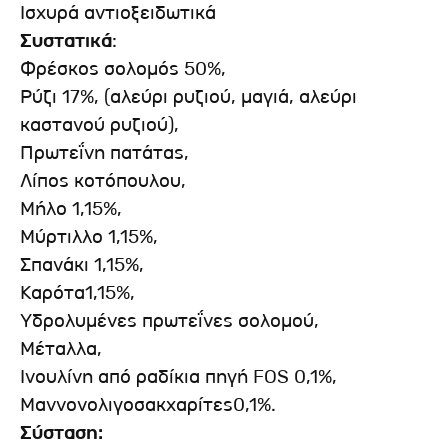
Ισχυρά αντιοξειδωτικά
Συστατικά
:
Φρέσκος σολομός 50%,
Ρύζι 17%, (αλεύρι ρυζιού, μαγιά, αλεύρι
καστανού ρυζιού),
Πρωτεΐνη πατάτας,
Λίπος κοτόπουλου,
Μήλο 1,15%,
Μύρτιλλο 1,15%,
Σπανάκι 1,15%,
Καρότα1,15%,
Υδρολυμένες πρωτεΐνες σολομού,
Μέταλλα,
Ινουλίνη από ραδίκια πηγή FOS 0,1%,
Μαννονολιγοσακχαρίτες0,1%.
Σύσταση: