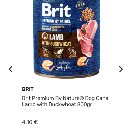
BRIT
A
Brit Premium By Nature® Dog Cans
Am
Lamb with Buckwheat 800gr
Τρ
Φα
4.10 €
1.