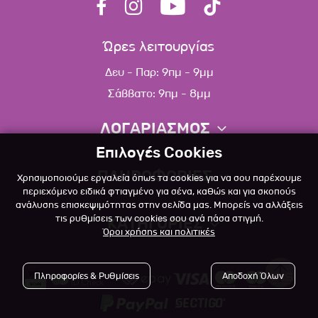
Ώρες λειτουργίας
Δευ - Παρ: 9πμ - 9μμ
Σάββατο: 9πμ - 8μμ
ΛΟΓΑΡΙΑΣΜΟΣ
Επιλογές Cookies
Πληροφορίες λογαριασμού
ΠΛΗΡΟΦΟΡΙΕΣ
Χρησιμοποιούμε εργαλεία όπως τα cookies για να σου παρέχουμε
Λίστα αγαπημένων
περιεχόμενο ειδικά φτιαγμένο για σένα, καθώς και για σκοπούς
ανάλυσης επισκεψιμότητας στην σελίδα μας. Μπορείς να αλλάξεις
Σχετικά
Πολιτική επιστροφών
τις ρυθμίσεις των cookies σου ανά πάσα στιγμή.
ΚΑΤΗΓΟΡΙΕΣ
Όροι χρήσης και πολιτικές
Επικοινωνία
Σκύλος
Blog
Πληροφορίες & Ρυθμίσεις
Αποδοχή Όλων
Γάτα
Όροι Χρήσης
Μικρό Ζώο