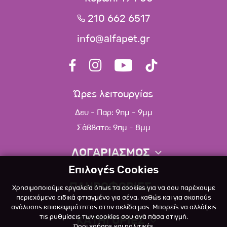
210 662 6517
info@alfapet.gr
Ώρες λειτουργίας
Δευ - Παρ: 9πμ - 9μμ
Σάββατο: 9πμ - 8μμ
ΛΟΓΑΡΙΑΣΜΟΣ
Επιλογές Cookies
Πληροφορίες λογαριασμού
ΠΛΗΡΟΦΟΡΙΕΣ
Χρησιμοποιούμε εργαλεία όπως τα cookies για να σου παρέχουμε
Λίστα αγαπημένων
περιεχόμενο ειδικά φτιαγμένο για σένα, καθώς και για σκοπούς
ανάλυσης επισκεψιμότητας στην σελίδα μας. Μπορείς να αλλάξεις
Σχετικά
Πολιτική επιστροφών
τις ρυθμίσεις των cookies σου ανά πάσα στιγμή.
ΚΑΤΗΓΟΡΙΕΣ
Όροι χρήσης και πολιτικές