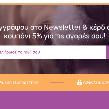
γγράψου στο Newsletter & κέρδι
κουπόνι 5% για τις αγορές σου!
Άμεση εξυπηρέτηση
Ασφαλείς συ