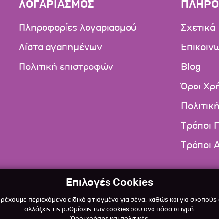
ΛΟΓΑΡΙΑΣΜΟΣ
ΠΛΗΡΟ
Πληροφορίες λογαριασμού
Σχετικά
Λίστα αγαπημένων
Επικοιν
Πολιτική επιστροφών
Blog
Όροι Χρ
Πολιτικ
Τρόποι 
Τρόποι 
Επιλογές Cookies
αρέχουμε περιεχόμενο ειδικά φτιαγμένο για σένα, καθώς και για σκοπούς
αλλάξεις τις ρυθμίσεις των cookies σου ανά πάσα στιγμή.
Όροι χρήσης και πολιτικές