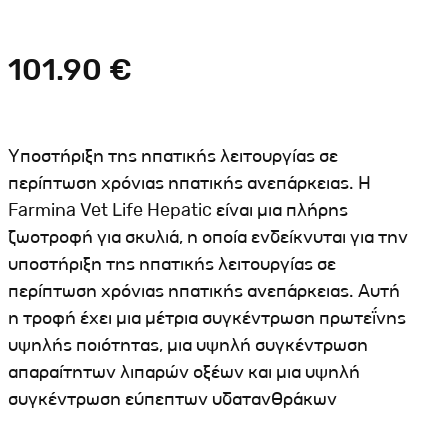
Σκύλου
Γάτας
Ταυτότητες Γάτας
Αλυσίδες-Φίμωτρα Σκύλου
Οδηγοί Γάτας
101.90 €
Παιχνίδια Σκύλου
ου
Ρουχαλάκια Σκύλου
Ταυτότητες Σκύλου
Υποστήριξη της ηπατικής λειτουργίας σε
Κουδουνάκια Σκύλου
περίπτωση χρόνιας ηπατικής ανεπάρκειας. Η
Farmina Vet Life Hepatic είναι μια πλήρης
Εκπαίδευση Σκύλου
ζωοτροφή για σκυλιά, η οποία ενδείκνυται για την
άτας
υποστήριξη της ηπατικής λειτουργίας σε
περίπτωση χρόνιας ηπατικής ανεπάρκειας. Αυτή
υ
η τροφή έχει μια μέτρια συγκέντρωση πρωτεΐνης
κύλου
υψηλής ποιότητας, μια υψηλή συγκέντρωση
απαραίτητων λιπαρών οξέων και μια υψηλή
λου
συγκέντρωση εύπεπτων υδατανθράκων