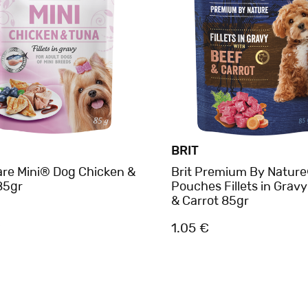
BRIT
are Mini® Dog Chicken &
Brit Premium By Natur
85gr
Pouches Fillets in Grav
& Carrot 85gr
€
1.05 €