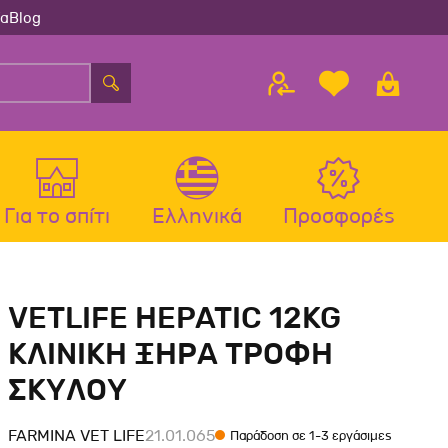
ία
Blog
Για το σπίτι
Ελληνικά
Προσφορές
λου
ς
Αξεσουάρ Σκύλου
Αξεσουάρ Γάτας
VETLIFE HEPATIC 12KG
λου
Μπολ-Ταιστρες-Ποτίστρες Σκύλου
Μπολ-Ταιστρες-Ποτίστρες Γάτας
ΚΛΙΝΙΚΗ ΞΗΡΑ ΤΡΟΦΗ
Περιλαίμια Σκύλου
Περιλαίμια-Σαμαράκια Γάτας
ΣΚΥΛΟΥ
Σαμαράκια Σκύλου
Παιχνίδια Γάτας
Οδηγοί-Πτυσσόμενοι Οδηγοί
Ονυχοδρόμια Γάτας
FARMINA VET LIFE
21.01.065
Παράδοση σε 1-3 εργάσιμες