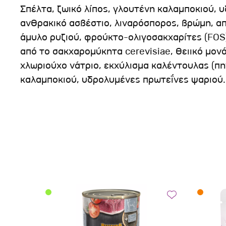
Σπέλτα, ζωικό λίπος, γλουτένη καλαμποκιού, 
ανθρακικό ασβέστιο, λιναρόσπορος, βρώμη, α
άμυλο ρυζιού, φρούκτο-ολιγοσακχαρίτες (FOS
από το σακχαρομύκητα cerevisiae, θειικό μον
χλωριούχο νάτριο, εκχύλισμα καλέντουλας (πη
καλαμποκιού, υδρολυμένες πρωτεΐνες ψαριού