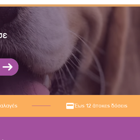
σε
ναλαγές
Έως 12 άτοκες δόσεις