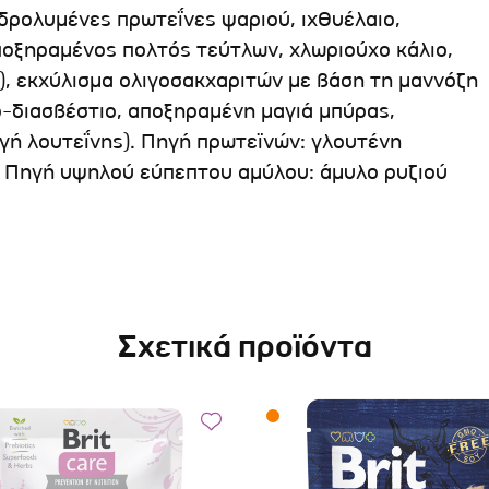
υδρολυμένες πρωτεΐνες ψαριού, ιχθυέλαιο,
ποξηραμένος πολτός τεύτλων, χλωριούχο κάλιο,
), εκχύλισμα ολιγοσακχαριτών με βάση τη μαννόζη
ό-διασβέστιο, αποξηραμένη μαγιά μπύρας,
γή λουτεΐνης). Πηγή πρωτεϊνών: γλουτένη
. Πηγή υψηλού εύπεπτου αμύλου: άμυλο ρυζιού
Σχετικά προϊόντα