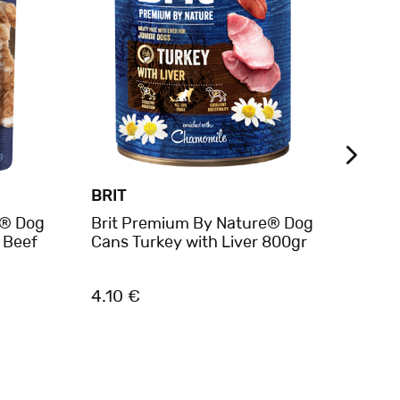
BRIT
BRIT
e® Dog
Brit Premium By Nature® Dog
Brit
y Beef
Cans Turkey with Liver 800gr
Veni
4.10 €
2.80