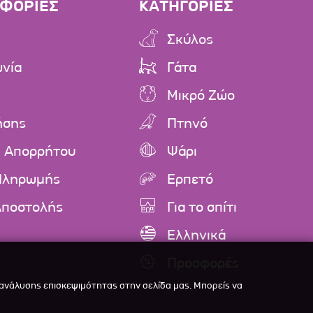
ΦΟΡΙΕΣ
ΚΑΤΗΓΟΡΙΕΣ
Σκύλος
ωνία
Γάτα
Μικρό Ζώο
ήσης
Πτηνό
ή Απορρήτου
Ψάρι
Πληρωμής
Ερπετό
Αποστολής
Για το σπίτι
Ελληνικά
Προσφορές
 ανάλυσης επισκεψιμότητας στην σελίδα μας. Μπορείς να