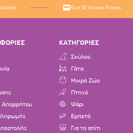
ναλαγές
Έως 12 άτοκες δόσεις
ΦΟΡΙΕΣ
ΚΑΤΗΓΟΡΙΕΣ
Σκύλος
ωνία
Γάτα
Μικρό Ζώο
ήσης
Πτηνό
ή Απορρήτου
Ψάρι
Πληρωμής
Ερπετό
Αποστολής
Για το σπίτι