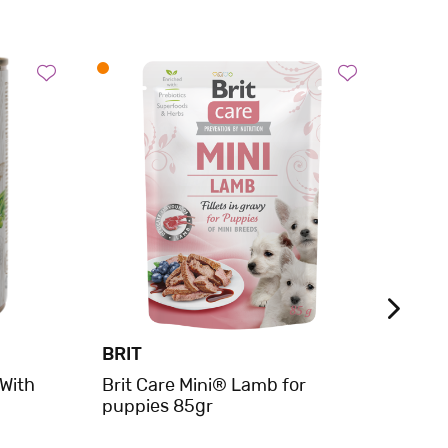
BRIT
BRIT
 With
Brit Care Mini® Lamb for
Brit
puppies 85gr
Cans 
800g