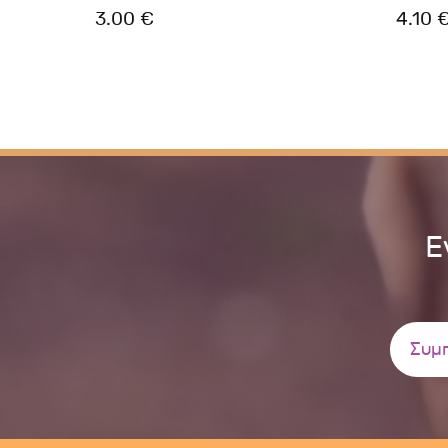
3.00 €
4.10 
Ε