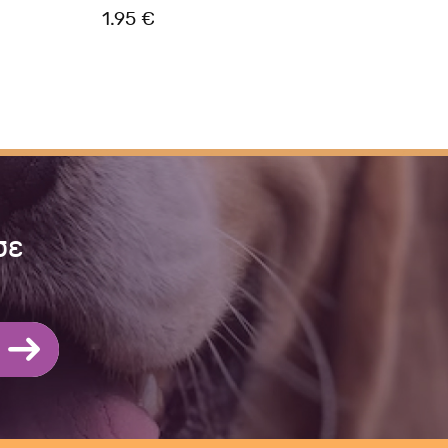
1.95 €
4.10
σε