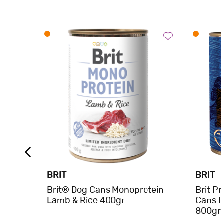
BRIT
BRIT
at
Brit® Dog Cans Monoprotein
Brit 
Lamb & Rice 400gr
Cans F
800gr