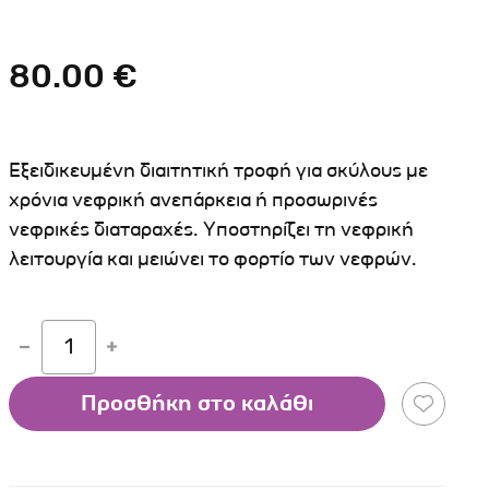
Σκύλου
Γάτας
Ταυτότητες Γάτας
Αλυσίδες-Φίμωτρα Σκύλου
Οδηγοί Γάτας
80.00 €
Παιχνίδια Σκύλου
ου
Ρουχαλάκια Σκύλου
Ταυτότητες Σκύλου
Εξειδικευμένη διαιτητική τροφή για σκύλους με
Κουδουνάκια Σκύλου
χρόνια νεφρική ανεπάρκεια ή προσωρινές
νεφρικές διαταραχές. Υποστηρίζει τη νεφρική
Εκπαίδευση Σκύλου
λειτουργία και μειώνει το φορτίο των νεφρών.
άτας
υ
1
κύλου
Προσθήκη στο καλάθι
λου