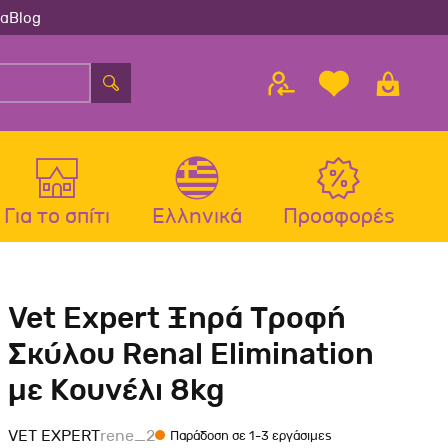
ία
Blog
Για το σπίτι
Ελληνικά
Προσφορές
λου
ς
Αξεσουάρ Σκύλου
Αξεσουάρ Γάτας
Vet Expert Ξηρά Τροφή
λου
Μπολ-Ταιστρες-Ποτίστρες Σκύλου
Μπολ-Ταιστρες-Ποτίστρες Γάτας
Σκύλου Renal Elimination
Περιλαίμια Σκύλου
Περιλαίμια-Σαμαράκια Γάτας
με Κουνέλι 8kg
Σαμαράκια Σκύλου
Παιχνίδια Γάτας
Οδηγοί-Πτυσσόμενοι Οδηγοί
Ονυχοδρόμια Γάτας
VET EXPERT
rene_2
Παράδοση σε 1-3 εργάσιμες