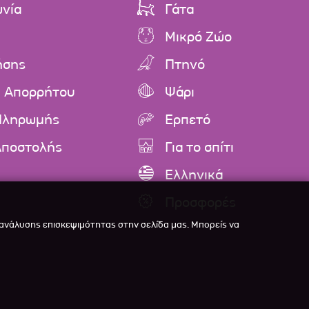
ωνία
Γάτα
Μικρό Ζώο
ήσης
Πτηνό
ή Απορρήτου
Ψάρι
Πληρωμής
Ερπετό
Αποστολής
Για το σπίτι
Ελληνικά
Προσφορές
 ανάλυσης επισκεψιμότητας στην σελίδα μας. Μπορείς να