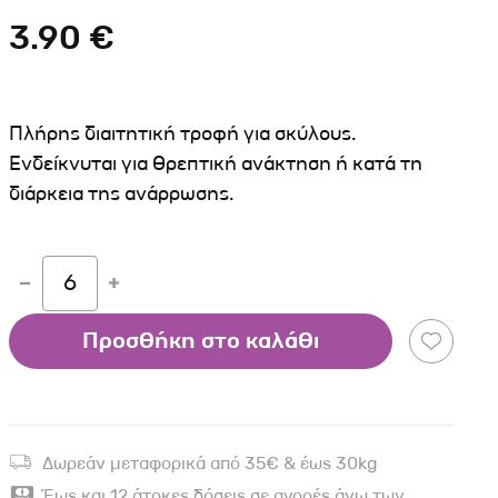
Σκύλου
Γάτας
Ταυτότητες Γάτας
3.90 €
Αλυσίδες-Φίμωτρα Σκύλου
Οδηγοί Γάτας
Παιχνίδια Σκύλου
ου
Ρουχαλάκια Σκύλου
Πλήρης διαιτητική τροφή για σκύλους.
Ταυτότητες Σκύλου
Ενδείκνυται για θρεπτική ανάκτηση ή κατά τη
διάρκεια της ανάρρωσης.
Κουδουνάκια Σκύλου
Εκπαίδευση Σκύλου
άτας
6
υ
Προσθήκη στο καλάθι
κύλου
λου
Δωρεάν μεταφορικά από 35€ & έως 30kg
Έως και 12 άτοκες δόσεις σε αγορές άνω των