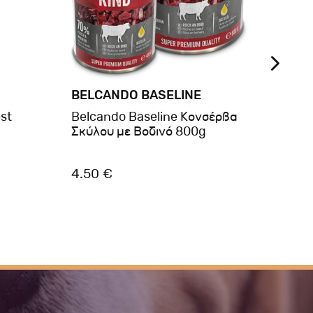
BELCANDO BASELINE
BRIT
st
Belcando Baseline Κονσέρβα
Brit
Σκύλου με Βοδινό 800g
Rabb
4.50 €
4.85