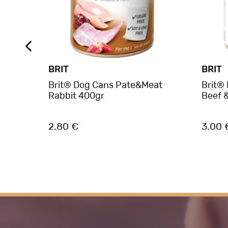
BRIT
BRIT
st
Brit® Dog Cans Pate&Meat
Brit®
5gr
Rabbit 400gr
Beef 
2.80 €
3.00 