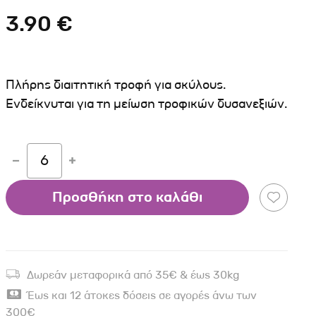
Σκύλου
Γάτας
Ταυτότητες Γάτας
3.90 €
Αλυσίδες-Φίμωτρα Σκύλου
Οδηγοί Γάτας
Παιχνίδια Σκύλου
ου
Ρουχαλάκια Σκύλου
Πλήρης διαιτητική τροφή για σκύλους.
Ταυτότητες Σκύλου
Ενδείκνυται για τη μείωση τροφικών δυσανεξιών.
Κουδουνάκια Σκύλου
Εκπαίδευση Σκύλου
6
άτας
Προσθήκη στο καλάθι
υ
κύλου
λου
Δωρεάν μεταφορικά από 35€ & έως 30kg
Έως και 12 άτοκες δόσεις σε αγορές άνω των
300€