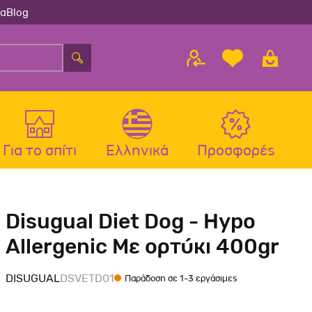
ία
Blog
Για το σπίτι
Ελληνικά
Προσφορές
λου
ς
Αξεσουάρ Σκύλου
Αξεσουάρ Γάτας
Disugual Diet Dog - Hypo
λου
Μπολ-Ταιστρες-Ποτίστρες Σκύλου
Μπολ-Ταιστρες-Ποτίστρες Γάτας
Allergenic Με ορτύκι 400gr
Περιλαίμια Σκύλου
Περιλαίμια-Σαμαράκια Γάτας
Σαμαράκια Σκύλου
Παιχνίδια Γάτας
DISUGUAL
DSVETD01
Παράδοση σε 1-3 εργάσιμες
Οδηγοί-Πτυσσόμενοι Οδηγοί
Ονυχοδρόμια Γάτας