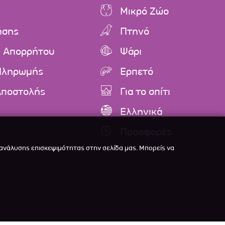
Μικρό Ζώο
ήσης
Πτηνό
ή Απορρήτου
Ψάρι
Πληρωμής
Ερπετό
Αποστολής
Για το σπίτι
Ελληνικά
Προσφορές
 ανάλυσης επισκεψιμότητας στην σελίδα μας. Μπορείς να