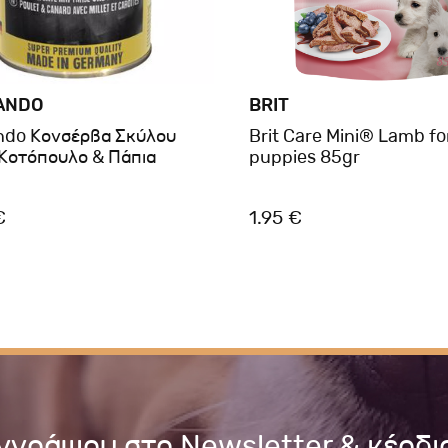
ANDO
BRIT
ndo Κονσέρβα Σκύλου
Brit Care Mini® Lamb fo
 Κοτόπουλο & Πάπια
puppies 85gr
€
1.95 €
γγράψου στο Newsletter & κέρδι