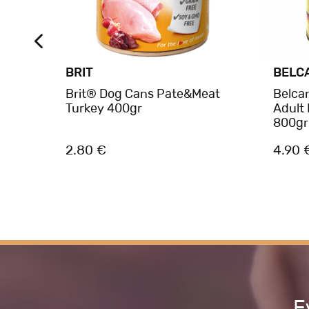
BRIT
BELC
th
Brit® Dog Cans Pate&Meat
Belca
Turkey 400gr
Adult
800gr
2.80 €
4.90 
Ε