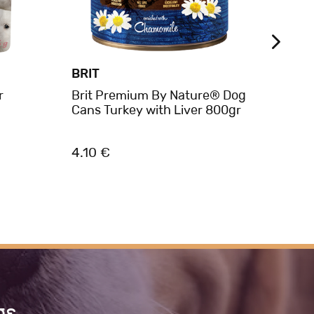
BRIT
BRIT
r
Brit Premium By Nature® Dog
Brit
Cans Turkey with Liver 800gr
Duck
4.10 €
4.85
σε