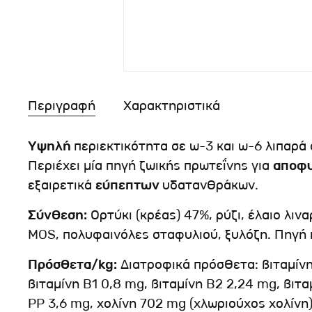
Περιγραφή
Χαρακτηριστικά
Υψηλή
περιεκτικότητα σε ω-3 και ω-6 λιπαρά
Περιέχει μία πηγή ζωικής πρωτεΐνης για
αποφ
εξαιρετικά
εύπεπτων
υδατανθράκων.
Σύνθεση:
Ορτύκι (κρέας) 47%, ρύζι, έλαιο λιν
MOS, πολυφαινόλες σταφυλιού, ξυλόζη. Πηγή 
Πρόσθετα/kg:
Διατροφικά πρόσθετα: βιταμίνη 
βιταμίνη B1 0,8 mg, βιταμίνη B2 2,24 mg, βιτα
PP 3,6 mg, χολίνη 702 mg (χλωριούχος χολίνη),