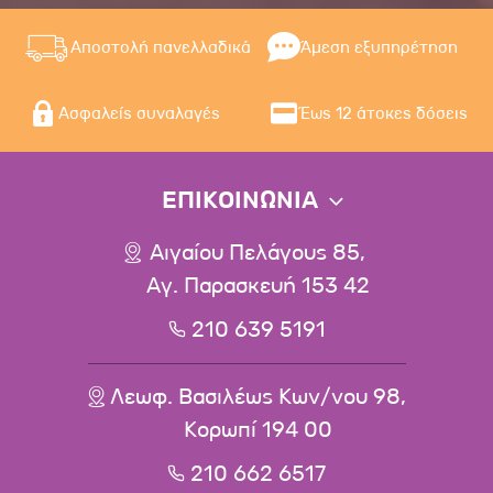
Αποστολή πανελλαδικά
Άμεση εξυπηρέτηση
Ασφαλείς συναλαγές
Έως 12 άτοκες δόσεις
ΕΠΙΚΟΙΝΩΝΙΑ
Αιγαίου Πελάγους 85,
Αγ. Παρασκευή 153 42
210 639 5191
Λεωφ. Βασιλέως Κων/νου 98,
Κορωπί 194 00
210 662 6517