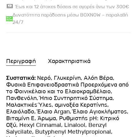
Έως και 12 άτοκες δόσεις σε αγορές άνω των 300€
Δυνατότητα παράδοσης μέσω BOXNOW – παραλαβή
24/7
Περιγραφή
Χαρακτηριστικά
Συστατικά:
Νερό, Γλυκερίνη, Αλόη Βέρα,
Φυσικά Επιφανειοδραστικά Προερχόμενα από
το Φοινικέλαιο και το Ελαιοκραμβέλαιο,
Πανθενόλη, Ήπιο Συντηρητικό Σύστημα,
Μαλακτικές Ύλες, αμινοξέα Κερατίνης,
Ελαιόλαδο, Έλαιο Argan, Έλαιο Αγιοκλήματος,
Βιταμίνη Ε, Άρωμα, Ρυθμιστής pH: Κιτρικό
Οξύ, Hexyl Cinnamal, Linalool, Benzyl
Salycilate, Butyphenyl Methylpropional,