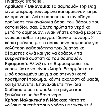
Hydroxycitronellal.
Αραίωση / Οικονομία:
Τα σαμπουάν Top Dog
είναι υπερσυμπυκνωμένα και αραιώνονται με
χλιαρό νερό. Δείτε παρακάτω στον οδηγό
αραίωσης την αναλογία βάσει του βάρους του
κατοικιδίου σας. Βάλτε πρώτα το νερό και
μετά το σαμπουάν. Ανακινήστε απαλά μέχρι να
ενσωματωθεί το μείγμα. Ιδανικά κάνουμε 2
χέρια μπάνιου με το αραιωμένο σαμπουάν για
καλύτερη καθαριότητα τριχώματος και
δέρματος αλλά και για να δράσουν τα
ευεργετικά συστατικά του σαμπουάν.
Εφαρμογή:
Ελέγξτε τη θερμοκρασία του
νερού ώστε να είναι χλιαρό. Εφαρμόστε το
μισό αραιωμένο μείγμα σε στεγνό (κατά
προτίμηση) τρίχωμα, κάντε σχολαστικό μασάζ
και ξεπλύνετε. Επαναλάβετε την ίδια
διαδικασία με το υπόλοιπο μείγμα και
ξεπλύνετε με άφθονο νερό.
Χρήση Μαλακτικής ή Μάσκας:
Μετά το
λούσιμο συστήνεται η χρήση μαλακτικής ή