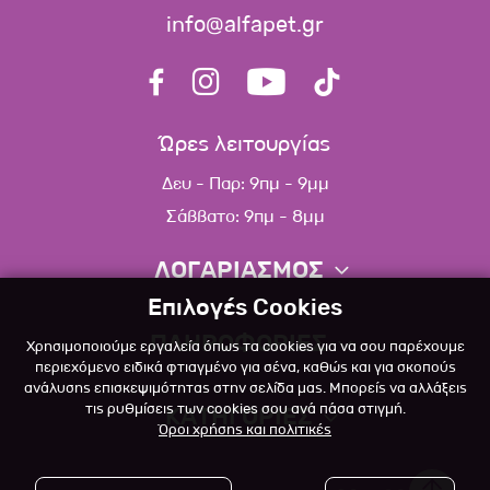
info@alfapet.gr
Ώρες λειτουργίας
Δευ - Παρ: 9πμ - 9μμ
Σάββατο: 9πμ - 8μμ
ΛΟΓΑΡΙΑΣΜΟΣ
Επιλογές Cookies
Πληροφορίες λογαριασμού
ΠΛΗΡΟΦΟΡΙΕΣ
Χρησιμοποιούμε εργαλεία όπως τα cookies για να σου παρέχουμε
Λίστα αγαπημένων
περιεχόμενο ειδικά φτιαγμένο για σένα, καθώς και για σκοπούς
ανάλυσης επισκεψιμότητας στην σελίδα μας. Μπορείς να αλλάξεις
Σχετικά
Πολιτική επιστροφών
τις ρυθμίσεις των cookies σου ανά πάσα στιγμή.
ΚΑΤΗΓΟΡΙΕΣ
Όροι χρήσης και πολιτικές
Επικοινωνία
Σκύλος
Blog