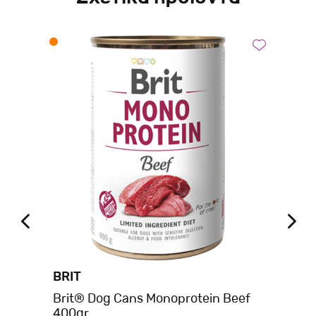
BRIT
BE
son
Brit® Dog Cans Monoprotein Beef
Be
400gr
Βο