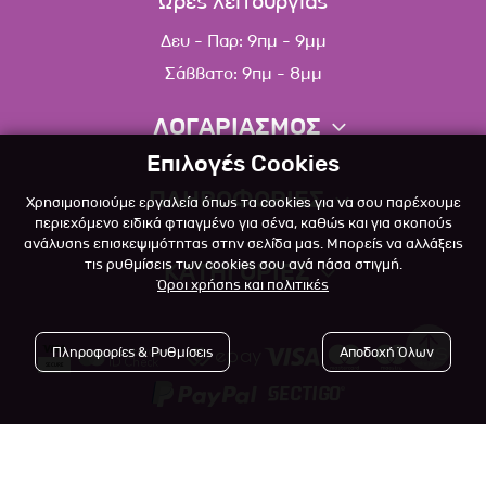
Ώρες λειτουργίας
Δευ - Παρ: 9πμ - 9μμ
Σάββατο: 9πμ - 8μμ
ΛΟΓΑΡΙΑΣΜΟΣ
Επιλογές Cookies
Πληροφορίες λογαριασμού
ΠΛΗΡΟΦΟΡΙΕΣ
Χρησιμοποιούμε εργαλεία όπως τα cookies για να σου παρέχουμε
Λίστα αγαπημένων
περιεχόμενο ειδικά φτιαγμένο για σένα, καθώς και για σκοπούς
ανάλυσης επισκεψιμότητας στην σελίδα μας. Μπορείς να αλλάξεις
Σχετικά
Πολιτική επιστροφών
τις ρυθμίσεις των cookies σου ανά πάσα στιγμή.
ΚΑΤΗΓΟΡΙΕΣ
Όροι χρήσης και πολιτικές
Επικοινωνία
Σκύλος
Blog
Πληροφορίες & Ρυθμίσεις
Αποδοχή Όλων
Γάτα
Όροι Χρήσης
Μικρό Ζώο
Πολιτική Απορρήτου
Πτηνό
Copyright © 2023
-2026 Αlfapet.gr |
Τρόποι Πληρωμής