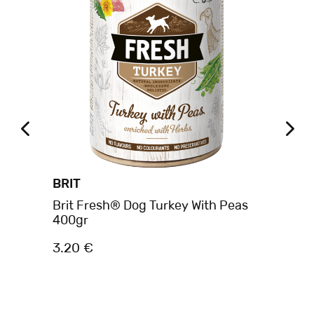
BRIT
BR
son
Brit Fresh® Dog Turkey With Peas
Br
400gr
3.20 €
1.