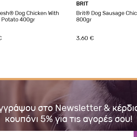
BRIT
Fresh® Dog Chicken With
Brit® Dog Sausage Chi
 Potato 400gr
800gr
€
3.60 €
γγράψου στο Newsletter & κέρδι
κουπόνι 5% για τις αγορές σου!