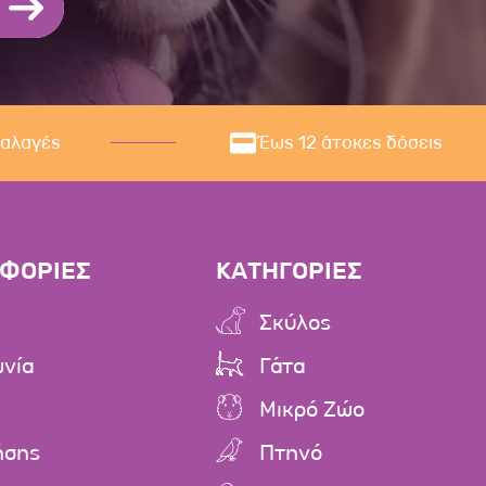
ναλαγές
Έως 12 άτοκες δόσεις
ΦΟΡΙΕΣ
ΚΑΤΗΓΟΡΙΕΣ
Σκύλος
ωνία
Γάτα
Μικρό Ζώο
ήσης
Πτηνό