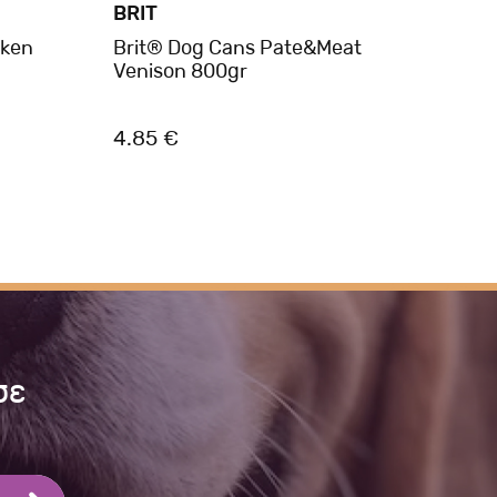
BRIT
BRIT
cken
Brit® Dog Cans Pate&Meat
Brit
Venison 800gr
Lamb
4.85 €
3.00
σε