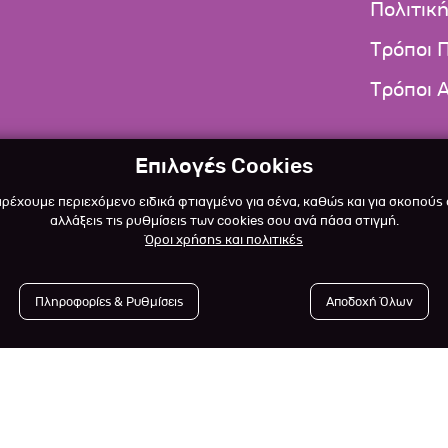
Πολιτικ
Τρόποι 
Τρόποι 
Επιλογές Cookies
αρέχουμε περιεχόμενο ειδικά φτιαγμένο για σένα, καθώς και για σκοπούς
αλλάξεις τις ρυθμίσεις των cookies σου ανά πάσα στιγμή.
Όροι χρήσης και πολιτικές
Πληροφορίες & Ρυθμίσεις
Αποδοχή Όλων
 2023
-2026 Αlfapet.gr |
All rights reserved.
Powered by
De
