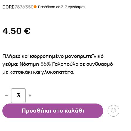
Σκύλου
Γάτας
Ταυτότητες Γάτας
CORE
7876350
Παράδοση σε 3-7 εργάσιμες
Αλυσίδες-Φίμωτρα Σκύλου
Οδηγοί Γάτας
Παιχνίδια Σκύλου
4.50 €
ου
Ρουχαλάκια Σκύλου
Ταυτότητες Σκύλου
Κουδουνάκια Σκύλου
Πλήρες και ισορροπημένο μονοπρωτεϊνικό
Εκπαίδευση Σκύλου
γεύμα: Nόστιμη 85% Γαλοπούλα σε συνδυασμό
με κατσικάκι και γλυκοπατάτα.
άτας
υ
3
κύλου
λου
Προσθήκη στο καλάθι