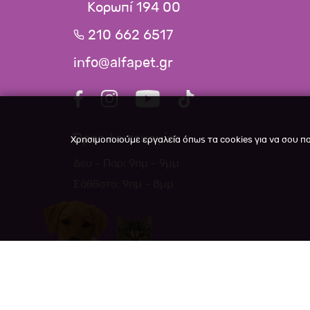
Κορωπί 194 00
210 662 6517
info@alfapet.gr
Ώρες λειτουργίας
Χρησιμοποιούμε εργαλεία όπως τα cookies για να σου π
Δευ - Παρ: 9πμ - 9μμ
Σάββατο: 9πμ - 8μμ
Copyright ©