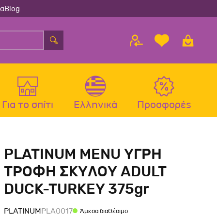
ία
Blog
Για το σπίτι
Ελληνικά
Προσφορές
λου
ς
Αξεσουάρ Σκύλου
Αξεσουάρ Γάτας
PLATINUM MENU ΥΓΡΗ
λου
Μπολ-Ταιστρες-Ποτίστρες Σκύλου
Μπολ-Ταιστρες-Ποτίστρες Γάτας
ΤΡΟΦΗ ΣΚΥΛΟΥ ADULT
Περιλαίμια Σκύλου
Περιλαίμια-Σαμαράκια Γάτας
DUCK-TURKEY 375gr
Σαμαράκια Σκύλου
Παιχνίδια Γάτας
Οδηγοί-Πτυσσόμενοι Οδηγοί
Ονυχοδρόμια Γάτας
PLATINUM
PLA0017
Άμεσα διαθέσιμο