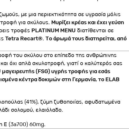
ζωμούς, με μια περιεκτικότητα σε υγρασία μόλις
 τροφή για σκύλους.
Μυρίζει κρέας και έχει γεύση
ρεις τροφές
PLATINUM MENU
διατίθενται σε
ες
Tetra Recart®
.
Το άρωμά τους διατηρείται, από
τροφή του σκύλου στο επίπεδο της ανθρώπινης
 και όχι απλά σκυλοτροφή, γιατί ο καλύτερός σας
μαγειρευτής (FSG) υγρής τροφής για εσάς
μισμένα κέντρα δοκιμών στη Γερμανία, το ELAB
λοπούλας (41%), ζύμη ζυθοποιίας, αφυδατωμένα
λάδι σολομού, ελαιόλαδο.
νη Ε (3a700) 60mg.