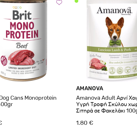
AMANOVA
 Dog Cans Monoprotein
Amanova Adult Αρνί Χοι
400gr
Υγρή Τροφή Σκύλου χωρ
Σιτηρά σε Φακελάκι 100
€
1.80 €