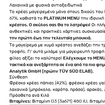
Λαχανικά με φυσικά αντιοξειδωτικά
Το κρέας μαγειρεμένο μόνο στους δικούς του 
67%, καθιστά το
PLATINUM MENU
την ιδανική
κρέατος. Ο σκύλος σας θα το λατρέψει!
Οι πλή
ανθεκτικές και πρακτικές χάρτινες συσκευασί
την πρώτη έως την τελευταία μπουκιά.
Το μαγείρεμα με χυμό κρέατος ανεβάζει την 
τροφής. Γι' αυτό μιλάμε για μαγειρευτή τροφή
φίλος αξίζει το καλύτερο!
Ελέγχουμε το MENU 
τακτικά και ανεξάρτητα σε ένα από τα πιο φη
Analytik GmbH (πρώην TÜV SÜD ELAB).
Σύνθεση
Φρέσκο κρέας πάπιας (42%), φρέσκο κρέας γα
λαχανικά (μπρόκολο, καρότα, πράσα), αρακάς, 
Πρόσθετα ανά Κιλό
Βιταμίνες:
Βιταμίνη D3 (3a671) 480 IU, βιταμί