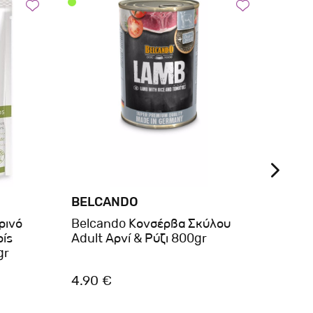
BELCANDO
BRIT
ρινό
Belcando Κονσέρβα Σκύλου
Brit
ίς
Adult Αρνί & Ρύζι 800gr
Beef
gr
4.90 €
2.80