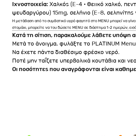
Ιχνοστοιχεία:
Χαλκός (E-4 · θειικό χαλκό, πεν
ψευδαργύρου) 15mg, σελήνιο (E-8, σεληνίτης 
Η μετάβαση από το συμβατικό υγρό φαγητό στο MENU μπορεί να γίνει
στομάχι, μπορείτε να του δώσετε MENU σε διάστημα 1-2 ημερών, εισ
Κατά τη σίτιση, παρακαλούμε λάβετε υπόψη 
Μετά το άνοιγμα, φυλάξτε το PLATINUM Menu 
Να έχετε πάντα διαθέσιμο φρέσκο νερό.
Ποτέ μην ταΐζετε υπερβολικά κουτάβια και νεα
Οι ποσότητες που αναγράφονται είναι καθημε