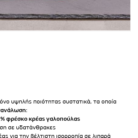
μόνο υψηλής ποιότητας συστατικά, τα οποία
ατανάλωση
:
41% φρέσκο κρέας γαλοπούλας
θεση σε υδατάνθρακες
έας για την βέλτιστη ισορροπία σε λιπαρά