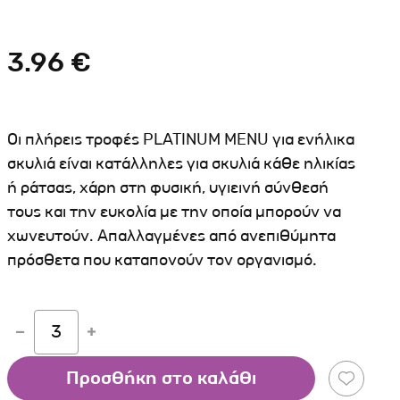
Σκύλου
Γάτας
Ταυτότητες Γάτας
Αλυσίδες-Φίμωτρα Σκύλου
Οδηγοί Γάτας
3.96 €
Παιχνίδια Σκύλου
ου
Ρουχαλάκια Σκύλου
Ταυτότητες Σκύλου
Οι πλήρεις τροφές PLATINUM MENU για ενήλικα
Κουδουνάκια Σκύλου
σκυλιά είναι κατάλληλες για σκυλιά κάθε ηλικίας
ή ράτσας, χάρη στη φυσική, υγιεινή σύνθεσή
Εκπαίδευση Σκύλου
τους και την ευκολία με την οποία μπορούν να
άτας
χωνευτούν. Απαλλαγμένες από ανεπιθύμητα
πρόσθετα που καταπονούν τον οργανισμό.
υ
κύλου
3
λου
Προσθήκη στο καλάθι