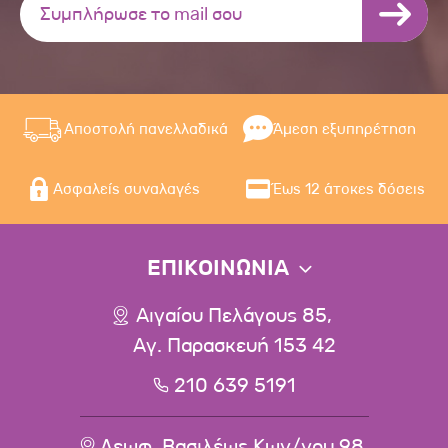
Αποστολή πανελλαδικά
Άμεση εξυπηρέτηση
Ασφαλείς συναλαγές
Έως 12 άτοκες δόσεις
ΕΠΙΚΟΙΝΩΝΙΑ
Αιγαίου Πελάγους 85,
Αγ. Παρασκευή 153 42
210 639 5191
Λεωφ. Βασιλέως Κων/νου 98,