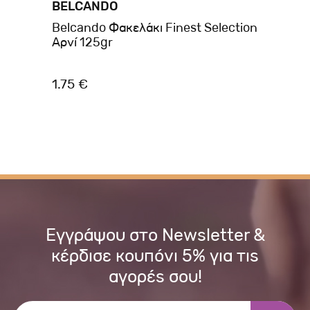
BELCANDO
BE
Belcando Φακελάκι Finest Selection
Be
P01
Αρνί 125gr
Σκ
1.75 €
4.
Εγγράψου στο Newsletter &
κέρδισε κουπόνι 5% για τις
αγορές σου!