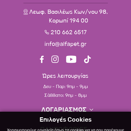
Λεωφ. Βασιλέως Κων/νου 98,
Κορωπί 194 00
210 662 6517
info@alfapet.gr
Ώρες λειτουργίας
Δευ - Παρ: 9πμ - 9μμ
Σάββατο: 9πμ - 8μμ
ΛΟΓΑΡΙΑΣΜΟΣ
Επιλογές Cookies
Πληροφορίες λογαριασμού
ΠΛΗΡΟΦΟΡΙΕΣ
Χρησιμοποιούμε εργαλεία όπως τα cookies για να σου παρέχουμε