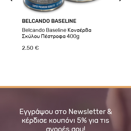
BELCANDO BASELINE
BR
Belcando Baseline Κονσέρβα
Br
Σκύλου Πέστροφα 400g
40
2.50 €
2.
Εγγράψου στο Newsletter &
κέρδισε κουπόνι 5% για τις
αγορές σου!