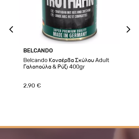
BELCANDO
BR
t
Belcando Κονσέρβα Σκύλου Adult
Br
Γαλοπούλα & Ρύζι 400gr
Be
2.90 €
2.