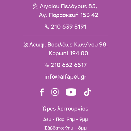
Αιγαίου Πελάγους 85,
Αγ. Παρασκευή 153 42
210 639 5191
Λεωφ. Βασιλέως Κων/νου 98,
Κορωπί 194 00
210 662 6517
info@alfapet.gr
Ώρες λειτουργίας
Δευ - Παρ: 9πμ - 9μμ
Σάββατο: 9πμ - 8μμ