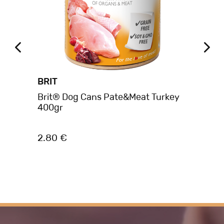
BRIT
BR
Brit® Dog Cans Pate&Meat Turkey
Br
400gr
80
2.80 €
4.