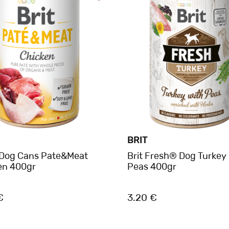
BRIT
 Dog Cans Pate&Meat
Brit Fresh® Dog Turkey
en 400gr
Peas 400gr
€
3.20 €