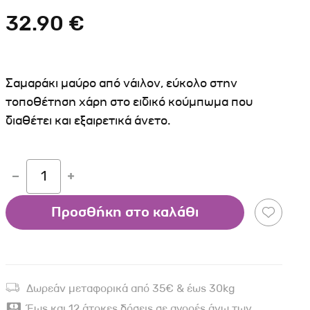
Σκύλου
Γάτας
Ταυτότητες Γάτας
32.90 €
Αλυσίδες-Φίμωτρα Σκύλου
Οδηγοί Γάτας
Παιχνίδια Σκύλου
ου
Ρουχαλάκια Σκύλου
Σαμαράκι μαύρο από νάιλον, εύκολο στην
Ταυτότητες Σκύλου
τοποθέτηση χάρη στο ειδικό κούμπωμα που
διαθέτει και εξαιρετικά άνετο.
Κουδουνάκια Σκύλου
Εκπαίδευση Σκύλου
άτας
1
υ
Προσθήκη στο καλάθι
κύλου
λου
Δωρεάν μεταφορικά από 35€ & έως 30kg
Έως και 12 άτοκες δόσεις σε αγορές άνω των