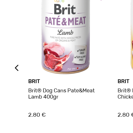
BRIT
BRIT
λου
Brit® Dog Cans Pate&Meat
Brit®
Lamb 400gr
Chick
2.80 €
2.80 