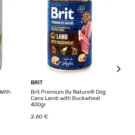
BRIT
BEL
 With
Brit Premium By Nature® Dog
Belca
Cans Lamb with Buckwheat
Selec
400gr
Γλυκ
2.60 €
1.75 