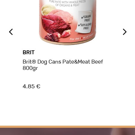
BRIT
BR
Brit® Dog Cans Pate&Meat Beef
Br
800gr
85
4.85 €
1.