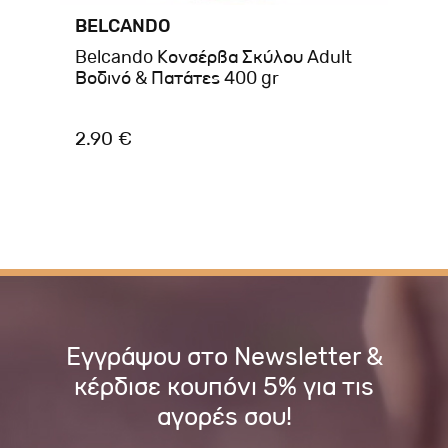
BELCANDO
BR
ans
Belcando Κονσέρβα Σκύλου Adult
Br
Βοδινό & Πατάτες 400 gr
40
2.90 €
3.
Εγγράψου στο Newsletter &
κέρδισε κουπόνι 5% για τις
αγορές σου!