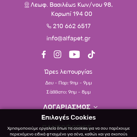
Λεωφ. Βασιλέως Κων/νου 98,
Κορωπί 194 00
210 662 6517
info@alfapet.gr
Ώρες λειτουργίας
Δευ - Παρ: 9πμ - 9μμ
Σάββατο: 9πμ - 8μμ
ΛΟΓΑΡΙΑΣΜΟΣ
Επιλογές Cookies
Πληροφορίες λογαριασμού
ΠΛΗΡΟΦΟΡΙΕΣ
Χρησιμοποιούμε εργαλεία όπως τα cookies για να σου παρέχουμε
Λίστα αγαπημένων
περιεχόμενο ειδικά φτιαγμένο για σένα, καθώς και για σκοπούς