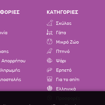
ΦΟΡΙΕΣ
ΚΑΤΗΓΟΡΙΕΣ
Σκύλος
ωνία
Γάτα
Μικρό Ζώο
ήσης
Πτηνό
ή Απορρήτου
Ψάρι
Πληρωμής
Ερπετό
Αποστολής
Για το σπίτι
Ελληνικά
Προσφορές