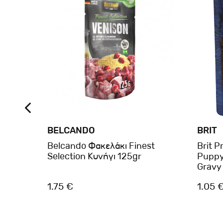
BELCANDO
BRIT
έρβα
Belcando Φακελάκι Finest
Brit 
Selection Κυνήγι 125gr
Puppy 
Gravy
1.75 €
1.05 