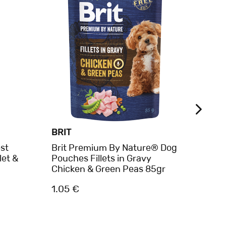
BRIT
BRIT
st
Brit Premium By Nature® Dog
Brit
let &
Pouches Fillets in Gravy
Duck
Chicken & Green Peas 85gr
1.05 €
2.80