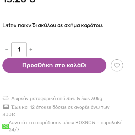
Σκύλου
Γάτας
Ταυτότητες Γάτας
Αλυσίδες-Φίμωτρα Σκύλου
Οδηγοί Γάτας
Παιχνίδια Σκύλου
Latex παιχνίδι σκύλου σε σχήμα καρότου.
ου
Ρουχαλάκια Σκύλου
Ταυτότητες Σκύλου
1
Κουδουνάκια Σκύλου
Εκπαίδευση Σκύλου
Προσθήκη στο καλάθι
άτας
υ
Δωρεάν μεταφορικά από 35€ & έως 30kg
κύλου
Έως και 12 άτοκες δόσεις σε αγορές άνω των
λου
300€
Δυνατότητα παράδοσης μέσω BOXNOW – παραλαβή
24/7