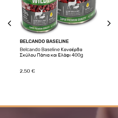
BELCANDO BASELINE
BR
it
Belcando Baseline Κονσέρβα
Br
Σκύλου Πάπια και Ελάφι 400g
40
2.50 €
3.