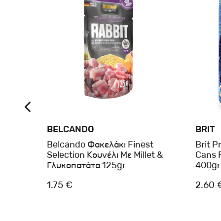
BELCANDO
BRIT
ινό
Belcando Φακελάκι Finest
Brit 
ίς
Selection Κουνέλι Με Millet &
Cans F
r
Γλυκοπατάτα 125gr
400gr
1.75 €
2.60 