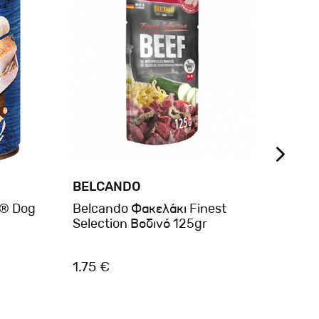
BELCANDO
BRIT
e® Dog
Belcando Φακελάκι Finest
Brit
Selection Βοδινό 125gr
Beef 
1.75 €
3.00