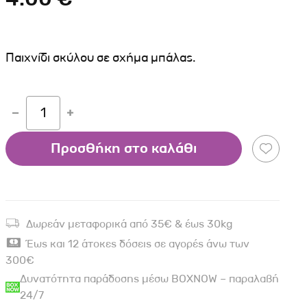
Σκύλου
Γάτας
Ταυτότητες Γάτας
Αλυσίδες-Φίμωτρα Σκύλου
Οδηγοί Γάτας
Παιχνίδια Σκύλου
Παιχνίδι σκύλου σε σχήμα μπάλας.
ου
Ρουχαλάκια Σκύλου
Ταυτότητες Σκύλου
1
Κουδουνάκια Σκύλου
Εκπαίδευση Σκύλου
Προσθήκη στο καλάθι
άτας
υ
Δωρεάν μεταφορικά από 35€ & έως 30kg
κύλου
Έως και 12 άτοκες δόσεις σε αγορές άνω των
λου
300€
Δυνατότητα παράδοσης μέσω BOXNOW – παραλαβή
24/7