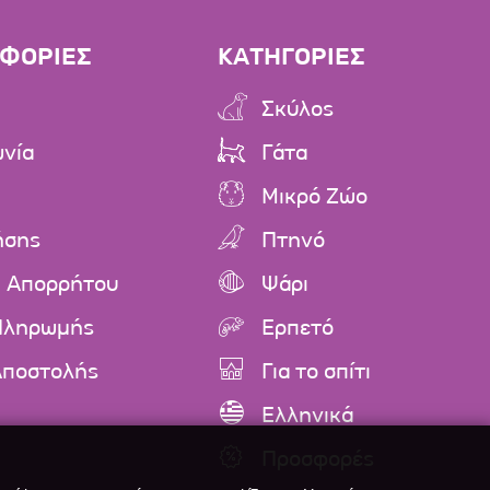
ΦΟΡΙΕΣ
ΚΑΤΗΓΟΡΙΕΣ
Σκύλος
ωνία
Γάτα
Μικρό Ζώο
ήσης
Πτηνό
ή Απορρήτου
Ψάρι
Πληρωμής
Ερπετό
Αποστολής
Για το σπίτι
Ελληνικά
Προσφορές