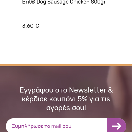
ion
Brit® Dog Sausage Chicken 800gr
Be
Αρ
3.60 €
2.
Εγγράψου στο Newsletter &
κέρδισε κουπόνι 5% για τις
αγορές σου!