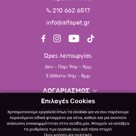
210 662 6517
info@alfapet.gr
Ώρες λειτουργίας
Δευ - Παρ: 9πμ - 9μμ
Σάββατο: 9πμ - 8μμ
ΛΟΓΑΡΙΑΣΜΟΣ
Επιλογές Cookies
Πληροφορίες λογαριασμού
ΠΛΗΡΟΦΟΡΙΕΣ
Χρησιμοποιούμε εργαλεία όπως τα cookies για να σου παρέχουμε
Λίστα αγαπημένων
περιεχόμενο ειδικά φτιαγμένο για σένα, καθώς και για σκοπούς
ανάλυσης επισκεψιμότητας στην σελίδα μας. Μπορείς να αλλάξεις
Σχετικά
Πολιτική επιστροφών
τις ρυθμίσεις των cookies σου ανά πάσα στιγμή.
ΚΑΤΗΓΟΡΙΕΣ
Όροι χρήσης και πολιτικές