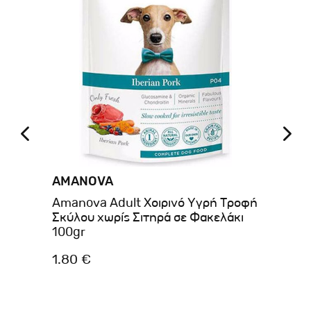
AMANOVA
BE
f
Amanova Adult Χοιρινό Υγρή Τροφή
Be
Σκύλου χωρίς Σιτηρά σε Φακελάκι
Σκ
100gr
1.80 €
4.