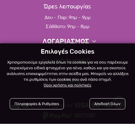
Ώρες λειτουργίας
Δευ - Παρ: 9πμ - 9μμ
Σάββατο: 9πμ - 8μμ
ΛΟΓΑΡΙΑΣΜΟΣ
Επιλογές Cookies
Πληροφορίες λογαριασμού
ΠΛΗΡΟΦΟΡΙΕΣ
Χρησιμοποιούμε εργαλεία όπως τα cookies για να σου παρέχουμε
Λίστα αγαπημένων
περιεχόμενο ειδικά φτιαγμένο για σένα, καθώς και για σκοπούς
ανάλυσης επισκεψιμότητας στην σελίδα μας. Μπορείς να αλλάξεις
Σχετικά
Πολιτική επιστροφών
τις ρυθμίσεις των cookies σου ανά πάσα στιγμή.
ΚΑΤΗΓΟΡΙΕΣ
Όροι χρήσης και πολιτικές
Επικοινωνία
Σκύλος
Blog
Πληροφορίες & Ρυθμίσεις
Αποδοχή Όλων
Γάτα
Όροι Χρήσης
Μικρό Ζώο
Πολιτική Απορρήτου
Πτηνό
Copyright © 2023
-2026 Αlfapet.gr |