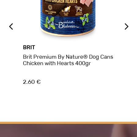
BRIT
BE
t
Brit Premium By Nature® Dog Cans
Be
Chicken with Hearts 400gr
Κο
2.60 €
4.