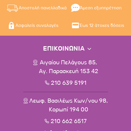
Αποστολή πανελλαδικά
Άμεση εξυπηρέτηση
Ασφαλείς συναλαγές
Έως 12 άτοκες δόσεις
ΕΠΙΚΟΙΝΩΝΙΑ
Αιγαίου Πελάγους 85,
Αγ. Παρασκευή 153 42
210 639 5191
Λεωφ. Βασιλέως Κων/νου 98,
Κορωπί 194 00
210 662 6517