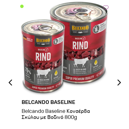
BELCANDO BASELINE
BE
kin
Belcando Baseline Κονσέρβα
Be
Σκύλου με Βοδινό 800g
Βο