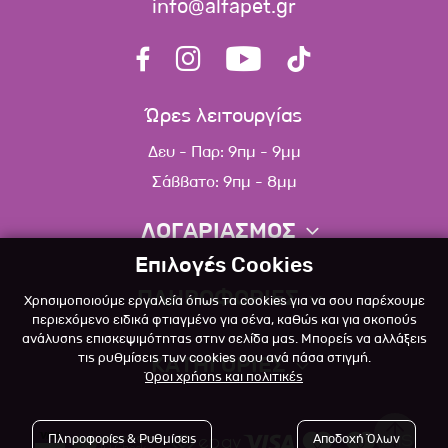
info@alfapet.gr
Ώρες λειτουργίας
Δευ - Παρ: 9πμ - 9μμ
Σάββατο: 9πμ - 8μμ
ΛΟΓΑΡΙΑΣΜΟΣ
Επιλογές Cookies
Πληροφορίες λογαριασμού
ΠΛΗΡΟΦΟΡΙΕΣ
Χρησιμοποιούμε εργαλεία όπως τα cookies για να σου παρέχουμε
Λίστα αγαπημένων
περιεχόμενο ειδικά φτιαγμένο για σένα, καθώς και για σκοπούς
ανάλυσης επισκεψιμότητας στην σελίδα μας. Μπορείς να αλλάξεις
Σχετικά
Πολιτική επιστροφών
τις ρυθμίσεις των cookies σου ανά πάσα στιγμή.
ΚΑΤΗΓΟΡΙΕΣ
Όροι χρήσης και πολιτικές
Επικοινωνία
Σκύλος
Blog
Πληροφορίες & Ρυθμίσεις
Αποδοχή Όλων