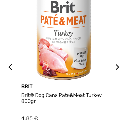
BRIT
BR
on
Brit® Dog Cans Pate&Meat Turkey
Bri
800gr
40
4.85 €
3.