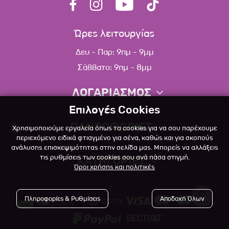
Ώρες λειτουργίας
Δευ - Παρ: 9πμ - 9μμ
Σάββατο: 9πμ - 8μμ
ΛΟΓΑΡΙΑΣΜΟΣ
Επιλογές Cookies
Πληροφορίες λογαριασμού
ΠΛΗΡΟΦΟΡΙΕΣ
Χρησιμοποιούμε εργαλεία όπως τα cookies για να σου παρέχουμε
Λίστα αγαπημένων
περιεχόμενο ειδικά φτιαγμένο για σένα, καθώς και για σκοπούς
ανάλυσης επισκεψιμότητας στην σελίδα μας. Μπορείς να αλλάξεις
Σχετικά
Πολιτική επιστροφών
τις ρυθμίσεις των cookies σου ανά πάσα στιγμή.
ΚΑΤΗΓΟΡΙΕΣ
Όροι χρήσης και πολιτικές
Επικοινωνία
Σκύλος
Blog
Πληροφορίες & Ρυθμίσεις
Αποδοχή Όλων
Γάτα
Όροι Χρήσης
Μικρό Ζώο