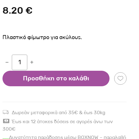
Σκύλου
Γάτας
Ταυτότητες Γάτας
8.20 €
Αλυσίδες-Φίμωτρα Σκύλου
Οδηγοί Γάτας
Παιχνίδια Σκύλου
ου
Ρουχαλάκια Σκύλου
Πλαστικό φίμωτρο για σκύλους.
Ταυτότητες Σκύλου
Κουδουνάκια Σκύλου
1
Εκπαίδευση Σκύλου
άτας
Προσθήκη στο καλάθι
υ
κύλου
Δωρεάν μεταφορικά από 35€ & έως 30kg
λου
Έως και 12 άτοκες δόσεις σε αγορές άνω των
300€
Δυνατότητα παράδοσης μέσω BOXNOW – παραλαβή