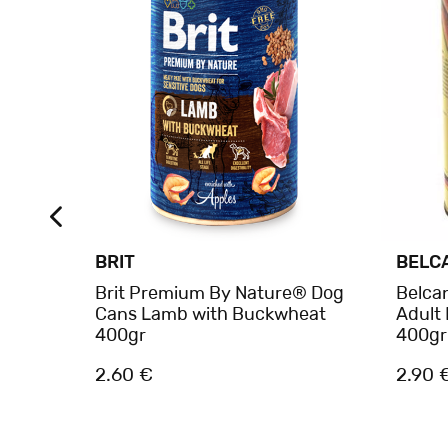
BRIT
BELC
® Dog
Brit Premium By Nature® Dog
Belca
s
Cans Lamb with Buckwheat
Adult
400gr
400gr
2.60 €
2.90 