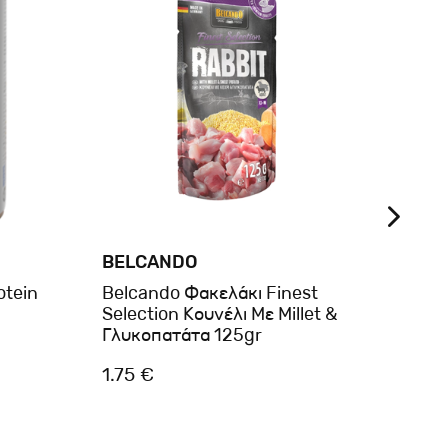
BELCANDO
BRIT
otein
Belcando Φακελάκι Finest
Brit
Selection Κουνέλι Με Millet &
Cans 
Γλυκοπατάτα 125gr
1.75 €
2.60