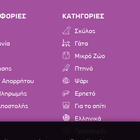
ΦΟΡΙΕΣ
ΚΑΤΗΓΟΡΙΕΣ
Σκύλος
ωνία
Γάτα
Μικρό Ζώο
ήσης
Πτηνό
ή Απορρήτου
Ψάρι
Πληρωμής
Ερπετό
Αποστολής
Για το σπίτι
Ελληνικά
Προσφορές