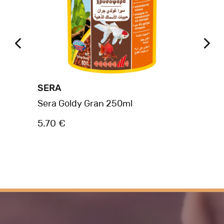
SERA
SE
Sera Goldy Gran 250ml
Se
5.70 €
5.