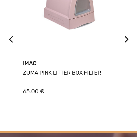
IMAC
FL
BO
ZUMA PINK LITTER BOX FILTER
CA
65.00 €
28