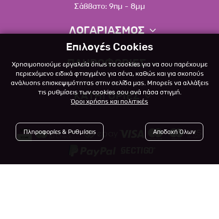
Σάββατο: 9πμ - 8μμ
ΛΟΓΑΡΙΑΣΜΟΣ
Επιλογές Cookies
Πληροφορίες λογαριασμού
ΠΛΗΡΟΦΟΡΙΕΣ
Χρησιμοποιούμε εργαλεία όπως τα cookies για να σου παρέχουμε
Λίστα αγαπημένων
περιεχόμενο ειδικά φτιαγμένο για σένα, καθώς και για σκοπούς
ανάλυσης επισκεψιμότητας στην σελίδα μας. Μπορείς να αλλάξεις
Σχετικά
Πολιτική επιστροφών
τις ρυθμίσεις των cookies σου ανά πάσα στιγμή.
ΚΑΤΗΓΟΡΙΕΣ
Όροι χρήσης και πολιτικές
Επικοινωνία
Σκύλος
Blog
Πληροφορίες & Ρυθμίσεις
Αποδοχή Όλων
Γάτα
Όροι Χρήσης
Μικρό Ζώο
Πολιτική Απορρήτου
Πτηνό
Copyright © 2023
-2026 Αlfapet.gr |
Τρόποι Πληρωμής
All rights reserved.
Ψάρι
Τρόποι Αποστολής

Powered by
Developed with

Ερπετό