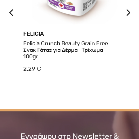
FELICIA
BR
Felicia Crunch Beauty Grain Free
Br
Σνακ Γάτας για Δέρμα -Τρίχωμα
La
100gr
2.29 €
1.
Εγγράψου στο Newsletter &